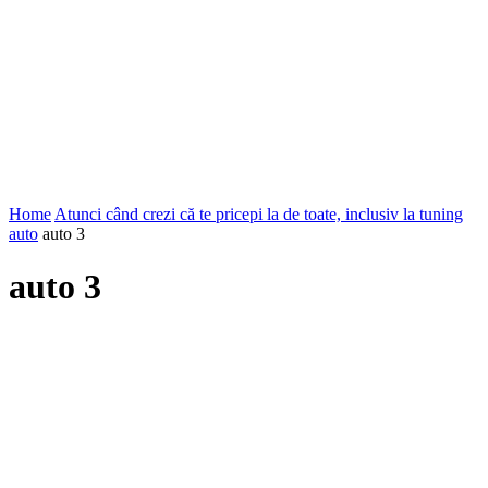
Home
Atunci când crezi că te pricepi la de toate, inclusiv la tuning
auto
auto 3
auto 3