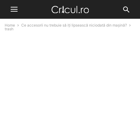
Home
Ce accesorii nu trebuie să iți lipsească niciodată din mașină?
trash