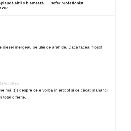
aplaudă alții o blamează.
șofer profesionist
 ce?
re diesel mergeau pe ulei de arahide. Dacă tăceai filosof
19 At 8:16 am
ine mă :))) despre ce e vorba în articol și ce căcat mănânci
i total diferite…