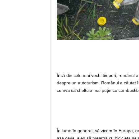
Încă din cele mai vechi timpuri, românul 
despre un autoturism. Românul a căutat î
cumva să cheltuie mai puțin cu combustibilu
În lume în general, să zicem în Europa, 
așa ceva, aleg să meargă cu bicicleta sau