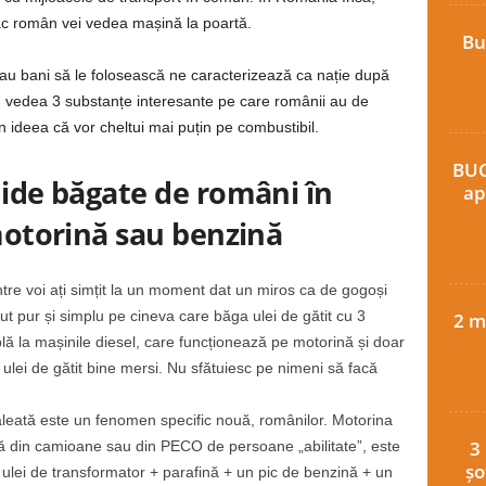
rac român vei vedea mașină la poartă.
Bu
au bani să le folosească ne caracterizează ca nație după
vedea 3 substanțe interesante pe care românii au de
 ideea că vor cheltui mai puțin pe combustibil.
BUC
hide băgate de români în
ap
motorină sau benzină
ntre voi ați simțit la un moment dat un miros ca de gogoși
zut pur și simplu pe cineva care băga ulei de gătit cu 3
2 m
mplă la mașinile diesel, care funcționează pe motorină și doar
 ulei de gătit bine mersi. Nu sfătuiesc pe nimeni să facă
ăleată este un fenomen specific nouă, românilor. Motorina
3
tă din camioane sau din PECO de persoane „abilitate”, este
șo
ulei de transformator + parafină + un pic de benzină + un