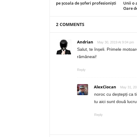
pe școala de șoferi profesioniști
Unii o 
Oare de
2 COMMENTS
Andrian
May 30, 2019 At 9:04 pm
Salut, te înșeli. Primele motoa
rămâneai!
Reply
AlexCiocan
May 31, 20
noroc cu deștepți ca t
tu aici sunt două lucrur
Reply