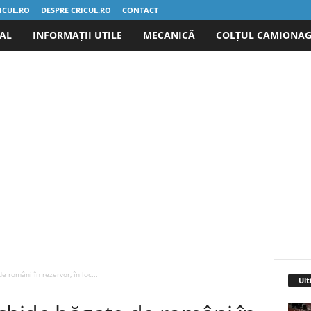
ICUL.RO
DESPRE CRICUL.RO
CONTACT
IAL
INFORMAȚII UTILE
MECANICĂ
COLȚUL CAMIONAG
e români în rezervor, în loc...
Ult