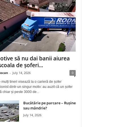
otive să nu dai banii aiurea
școala de șoferi...
iocan
-
July 14, 2026
0
 mulți tineri visează la o carieră de șofer
ionist dintr-un singur motiv: au auzit că un șofer
ă chiar și peste 3000 de...
Bucătărie pe parcare – Rușine
sau mândrie?
July 14, 2026