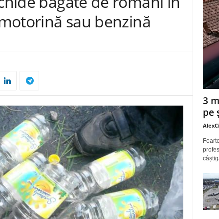
ichide băgate de români în
e motorină sau benzină
3 m
pe 
AlexC
Foarte
profes
câștig