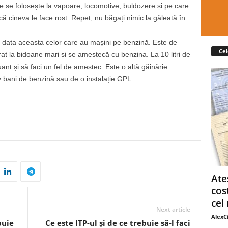
e se folosește la vapoare, locomotive, buldozere și pe care
ă cineva le face rost. Repet, nu băgați nimic la găleată în
 data aceasta celor care au mașini pe benzină. Este de
Cel
t la bidoane mari și se amestecă cu benzina. La 10 litri de
luant și să faci un fel de amestec. Este o altă găinărie
v bani de benzină sau de o instalație GPL.
Ate
cos
cel 
Next article
AlexC
buie
Ce este ITP-ul și de ce trebuie să-l faci