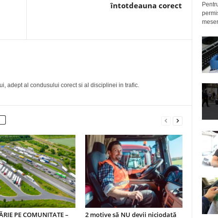
întotdeauna corect
Pentru
permis
meseri
, adept al condusului corect si al disciplinei in trafic.
RIE PE COMUNITATE –
2 motive să NU devii niciodată