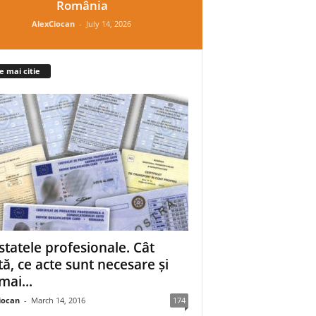
România
AlexCiocan
-
July 14, 2026
e mai citie
statele profesionale. Cât
tă, ce acte sunt necesare și
mai...
iocan
-
March 14, 2016
174