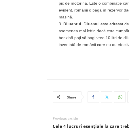
pic de motorină. Este o combinație car
evident, românii o bagă în rezervor dac
mașină.
Diluantul.
Diluantul este adresat de
asemenea mai ieftin dacă este cumpăra
benzină poți să bagi vreo 10 litri de di
inventată de românii care nu au efecti
Share
Previous article
Cele 4 lucruri esențiale la care tre