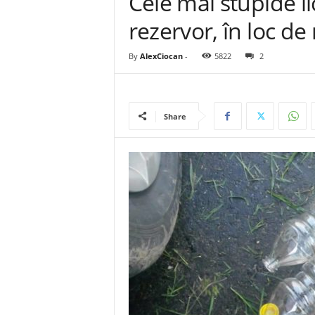
Cele mai stupide l
rezervor, în loc d
By
AlexCiocan
-
5822
2
Share