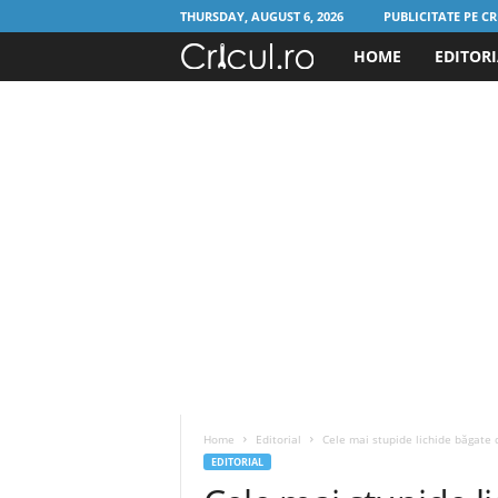
THURSDAY, AUGUST 6, 2026
PUBLICITATE PE CR
HOME
EDITOR
C
r
i
c
u
l
.
r
Home
Editorial
Cele mai stupide lichide băgate d
o
EDITORIAL