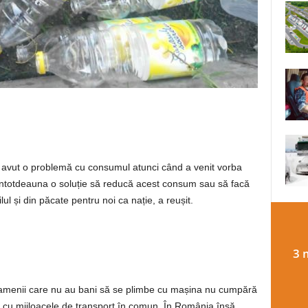
a avut o problemă cu consumul atunci când a venit vorba
ntotdeauna o soluție să reducă acest consum sau să facă
l și din păcate pentru noi ca nație, a reușit.
3 
oamenii care nu au bani să se plimbe cu mașina nu cumpără
 cu mijloacele de transport în comun. În România însă,