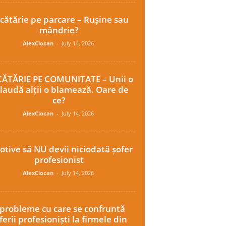
cătărie pe parcare – Rușine sau
mândrie?
AlexCiocan
-
July 14, 2026
ĂTĂRIE PE COMUNITATE – Unii o
laudă alții o blamează. Oare de
ce?
AlexCiocan
-
July 14, 2026
otive să NU devii niciodată șofer
profesionist
AlexCiocan
-
July 14, 2026
 probleme cu care se confruntă
ferii profesioniști la firmele din