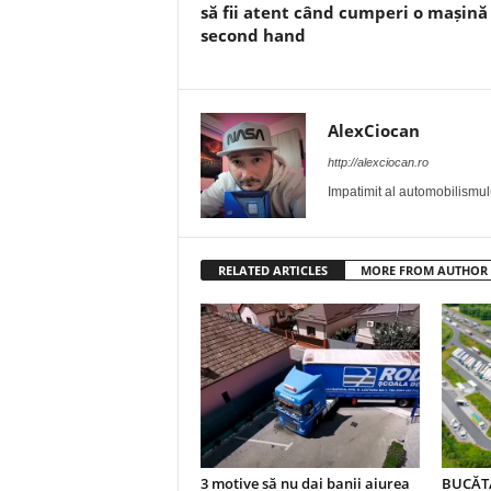
să fii atent când cumperi o mașină
second hand
AlexCiocan
http://alexciocan.ro
Impatimit al automobilismului
RELATED ARTICLES
MORE FROM AUTHOR
3 motive să nu dai banii aiurea
BUCĂTĂ