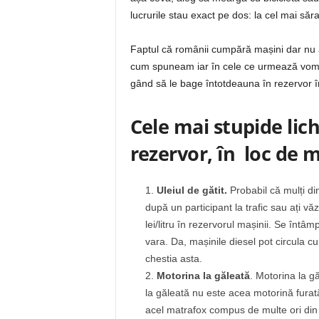
lucrurile stau exact pe dos: la cel mai să
Faptul că românii cumpără mașini dar nu 
cum spuneam iar în cele ce urmează vom 
gând să le bage întotdeauna în rezervor în
Cele mai stupide lic
rezervor, în loc de 
Uleiul de gătit.
Probabil că mulți di
după un participant la trafic sau ați vă
lei/litru în rezervorul mașinii. Se întâ
vara. Da, mașinile diesel pot circula cu
chestia asta.
Motorina la găleată
. Motorina la g
la găleată nu este acea motorină fura
acel matrafox compus de multe ori din 