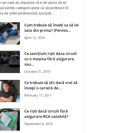
 cei care au impresia că e de ajuns să iei
ul pentru categorii grele ca să profesezi în
a de șofer profesionist, lucrurile...
Cum trebuie să înveți ca să iei
sala din prima? (Permis...
April 12, 2016
Ce sancțiuni riști daca circuli
cu o mașina fără asigurare
sau...
October 31, 2016
Ce trebuie să știi dacă vrei să
începi o carieră de...
February 17, 2017
Ce riști dacă circuli fără
asigurare RCA valabilă?
September 6, 2016