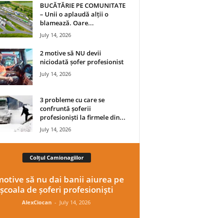
BUCĂTĂRIE PE COMUNITATE
– Unii o aplaudă alții o
blamează. Oare...
July 14, 2026
2 motive să NU devii
niciodată șofer profesionist
July 14, 2026
3 probleme cu care se
confruntă șoferii
profesioniști la firmele din...
July 14, 2026
Colțul Camionagiilor
motive să nu dai banii aiurea pe
școala de șoferi profesioniști
AlexCiocan
-
July 14, 2026