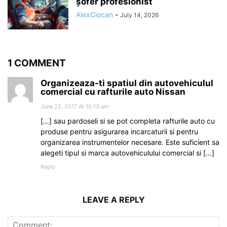
șofer profesionist
AlexCiocan
-
July 14, 2026
1 COMMENT
Organizeaza-ti spatiul din autovehiculul
comercial cu rafturile auto Nissan
June 22, 2017 At 10:13 am
[…] sau pardoseli si se pot completa rafturile auto cu
produse pentru asigurarea incarcaturii si pentru
organizarea instrumentelor necesare. Este suficient sa
alegeti tipul si marca autovehiculului comercial si […]
Reply
LEAVE A REPLY