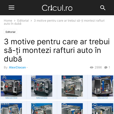
Home
Editorial
3 motive pentru care ar trebui să-ți montezi rafturi
auto în dubă
Editorial
3 motive pentru care ar trebui
să-ți montezi rafturi auto în
dubă
By
AlexCiocan
-
2996
1