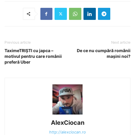
Previous article
Next article
TaximeTRIȘTI cu japca –
De ce nu cumpără românii
motivul pentru care românii
mașini noi?
preferă Uber
AlexCiocan
http://alexciocan.ro