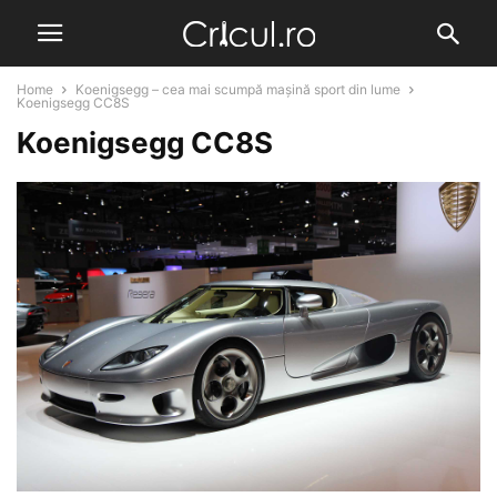
Home
Koenigsegg – cea mai scumpă mașină sport din lume
Koenigsegg CC8S
Koenigsegg CC8S