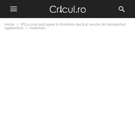
Home
(P)La cine poți apela în România dacă ai nevoie de transporturi
agabaritice
Holleman