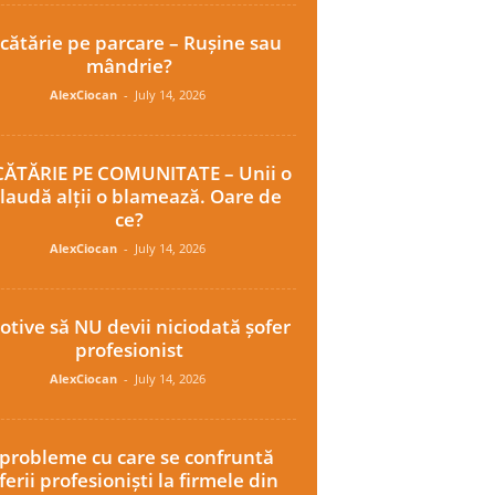
cătărie pe parcare – Rușine sau
mândrie?
AlexCiocan
-
July 14, 2026
ĂTĂRIE PE COMUNITATE – Unii o
laudă alții o blamează. Oare de
ce?
AlexCiocan
-
July 14, 2026
otive să NU devii niciodată șofer
profesionist
AlexCiocan
-
July 14, 2026
 probleme cu care se confruntă
ferii profesioniști la firmele din