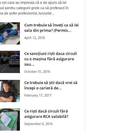
 cei care au impresia că e de ajuns să iei
ul pentru categorii grele ca să profesezi în
a de șofer profesionist, lucrurile...
Cum trebuie să înveți ca să iei
sala din prima? (Permis...
April 12, 2016
Ce sancțiuni riști daca circuli
cu o mașina fără asigurare
sau...
October 31, 2016
Ce trebuie să știi dacă vrei să
începi o carieră de...
February 17, 2017
Ce riști dacă circuli fără
asigurare RCA valabilă?
September 6, 2016