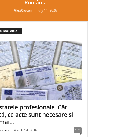
România
AlexCiocan
-
July 14, 2026
e mai citie
statele profesionale. Cât
tă, ce acte sunt necesare și
mai...
iocan
-
March 14, 2016
174