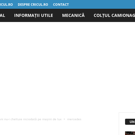
ICUL.RO
DESPRE CRICUL.RO
CONTACT
IAL
INFORMAȚII UTILE
MECANICĂ
COLȚUL CAMIONAG
 nu-i cheltuie niciodată pe mașini de lux
mercedes
Ult