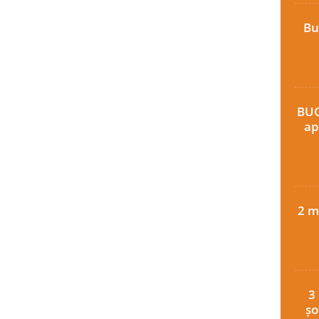
Bu
BUC
ap
2 m
3
șo