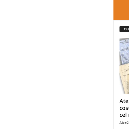
Cel
Ate
cos
cel 
AlexC