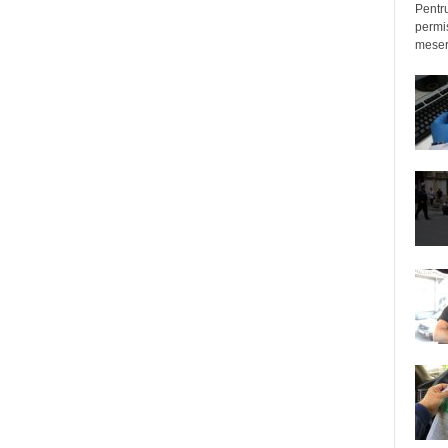
Pentru
permis
meseri