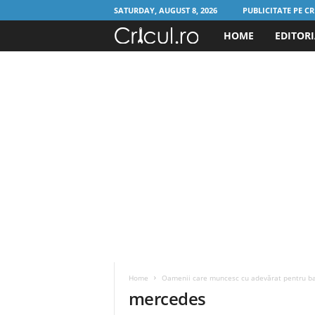
SATURDAY, AUGUST 8, 2026
PUBLICITATE PE CR
HOME
EDITOR
C
r
i
c
u
l
.
r
Home
Oamenii care muncesc cu adevărat pentru bani
o
mercedes