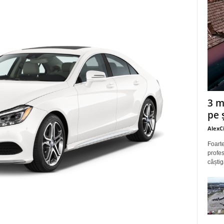
3 m
pe 
AlexC
Foarte
profes
câștig