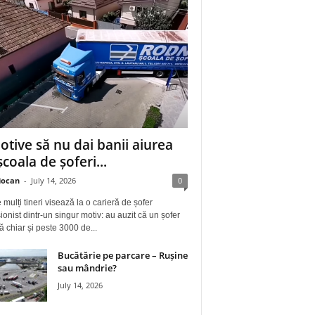
otive să nu dai banii aiurea
școala de șoferi...
iocan
-
July 14, 2026
0
 mulți tineri visează la o carieră de șofer
ionist dintr-un singur motiv: au auzit că un șofer
ă chiar și peste 3000 de...
Bucătărie pe parcare – Rușine
sau mândrie?
July 14, 2026