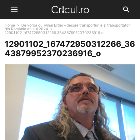
Home
De vorbă cu Mihai Erdei – despre transporturile și transportatorii
din România anului 2024
12901102_167472950312266_3643879952370236916_o
12901102_167472950312266_36
43879952370236916_o