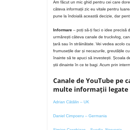
Am făcut un mic ghid pentru cei care dores
câteva informații zic eu vitale pentru luare
pune la îndoială această decizie, dar pentr
Informare
– poți să-ți faci o idee precis
urmărești câteva canale de truckvlog, cana
țară sau în străinătate. Vei vedea acolo 
frumusețile dar și necazurile, greutățile cu
înainte să te apuci să investești. Școala d
știi dinainte în ce te bagi. Acum prin interm
Canale de YouTube pe ca
multe informații legate
Adrian Cătălin – UK
Daniel Cimpoeru – Germania
Simion Cerghizan – Suedia, Norvegia