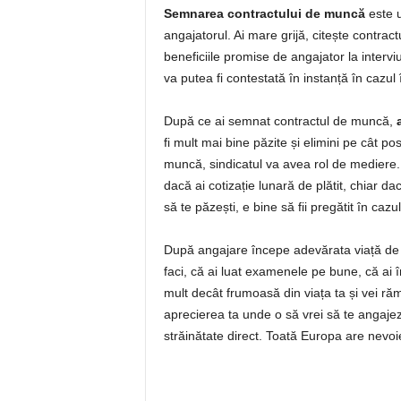
Semnarea contractului de muncă
este u
angajatorul. Ai mare grijă, citește contract
beneficiile promise de angajator la intervi
va putea fi contestată în instanță în cazul
După ce ai semnat contractul de muncă,
fi mult mai bine păzite și elimini pe cât po
muncă, sindicatul va avea rol de mediere. 
dacă ai cotizație lunară de plătit, chiar d
să te păzești, e bine să fii pregătit în ca
După angajare începe adevărata viață de 
faci, că ai luat examenele pe bune, că ai î
mult decât frumoasă din viața ta și vei r
aprecierea ta unde o să vrei să te angaj
străinătate direct. Toată Europa are nevo