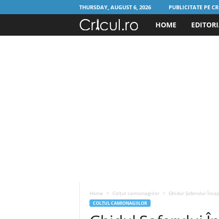
THURSDAY, AUGUST 6, 2026
PUBLICITATE PE CR
HOME
EDITOR
C
r
i
c
u
l
.
r
Home
Colțul camionagiilor
Ghidul Șoferului Înce
o
COLȚUL CAMIONAGIILOR