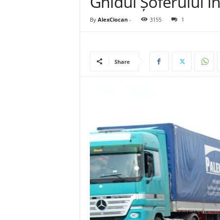
Ghidul Șoferului Î
By
AlexCiocan
-
3155
1
Share