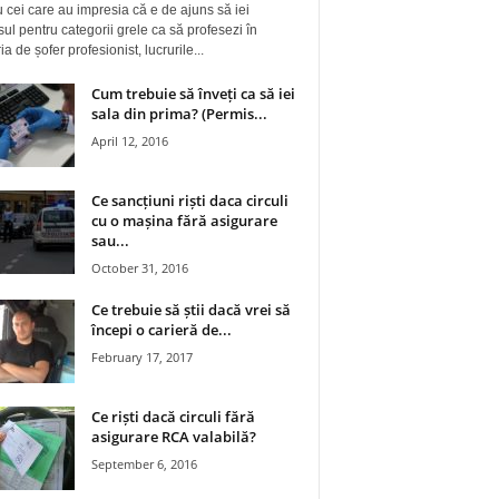
 cei care au impresia că e de ajuns să iei
ul pentru categorii grele ca să profesezi în
a de șofer profesionist, lucrurile...
Cum trebuie să înveți ca să iei
sala din prima? (Permis...
April 12, 2016
Ce sancțiuni riști daca circuli
cu o mașina fără asigurare
sau...
October 31, 2016
Ce trebuie să știi dacă vrei să
începi o carieră de...
February 17, 2017
Ce riști dacă circuli fără
asigurare RCA valabilă?
September 6, 2016