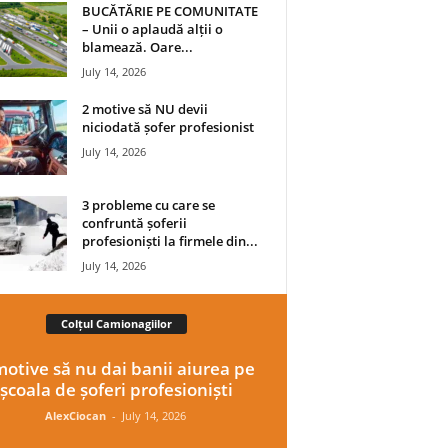
BUCĂTĂRIE PE COMUNITATE
– Unii o aplaudă alții o
blamează. Oare...
July 14, 2026
2 motive să NU devii
niciodată șofer profesionist
July 14, 2026
3 probleme cu care se
confruntă șoferii
profesioniști la firmele din...
July 14, 2026
Colțul Camionagiilor
motive să nu dai banii aiurea pe
școala de șoferi profesioniști
AlexCiocan
-
July 14, 2026