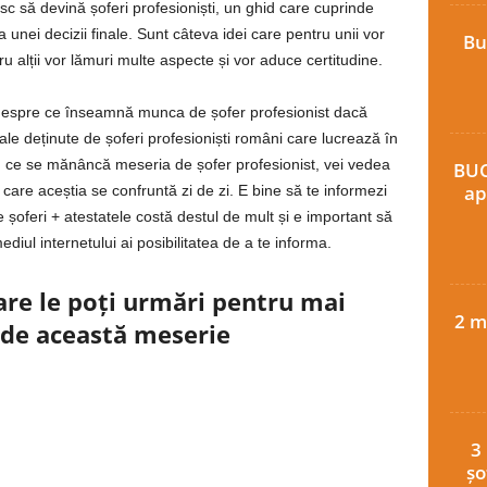
c să devină șoferi profesioniști, un ghid care cuprinde
a unei decizii finale. Sunt câteva idei care pentru unii vor
Bu
u alții vor lămuri multe aspecte și vor aduce certitudine.
ă despre ce înseamnă munca de șofer profesionist dacă
le deținute de șoferi profesioniști români care lucrează în
cu ce se mănâncă meseria de șofer profesionist, vei vedea
BUC
ap
 care aceștia se confruntă zi de zi. E bine să te informezi
e șoferi + atestatele costă destul de mult și e important să
ediul internetului ai posibilitatea de a te informa.
re le poți urmări pentru mai
2 m
 de această meserie
3
șo