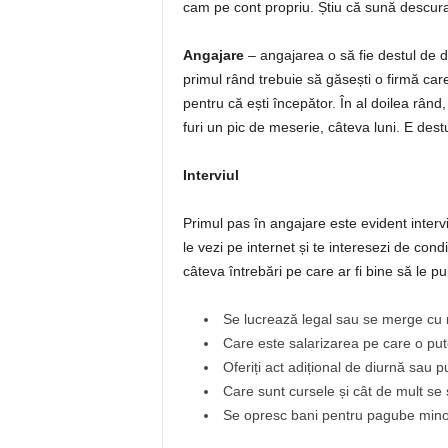
cam pe cont propriu. Știu că sună descuraj
Angajare
– angajarea o să fie destul de di
primul rând trebuie să găsești o firmă car
pentru că ești începător. În al doilea rând
furi un pic de meserie, câteva luni. E destu
Interviul
Primul pas în angajare este evident intervi
le vezi pe internet și te interesezi de condiț
câteva întrebări pe care ar fi bine să le pu
Se lucrează legal sau se merge cu
Care este salarizarea pe care o put
Oferiți act adițional de diurnă sau 
Care sunt cursele și cât de mult se
Se opresc bani pentru pagube mino