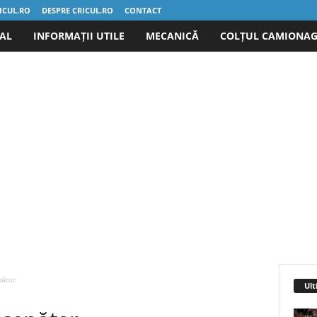
ICUL.RO
DESPRE CRICUL.RO
CONTACT
IAL
INFORMAȚII UTILE
MECANICĂ
COLȚUL CAMIONAG
pător
Ult