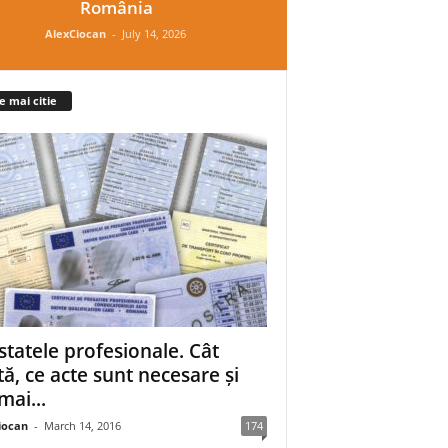
România
AlexCiocan
-
July 14, 2026
e mai citie
statele profesionale. Cât
tă, ce acte sunt necesare și
mai...
iocan
-
March 14, 2016
174