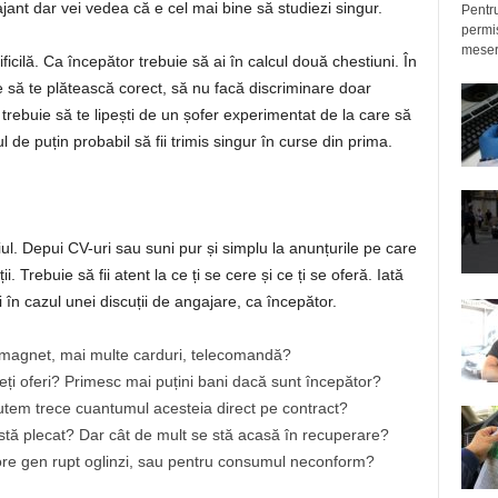
ant dar vei vedea că e cel mai bine să studiezi singur.
Pentru
permis
meseri
ficilă. Ca începător trebuie să ai în calcul două chestiuni. În
e să te plătească corect, să nu facă discriminare doar
, trebuie să te lipești de un șofer experimentat de la care să
l de puțin probabil să fii trimis singur în curse din prima.
ul. Depui CV-uri sau suni pur și simplu la anunțurile pe care
ii. Trebuie să fii atent la ce ți se cere și ce ți se oferă. Iată
i în cazul unei discuții de angajare, ca începător.
 magnet, mai multe carduri, telecomandă?
eți oferi? Primesc mai puțini bani dacă sunt începător?
putem trece cuantumul acesteia direct pe contract?
 stă plecat? Dar cât de mult se stă acasă în recuperare?
re gen rupt oglinzi, sau pentru consumul neconform?