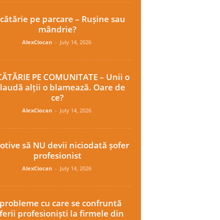
cătărie pe parcare – Rușine sau
mândrie?
AlexCiocan
-
July 14, 2026
ĂTĂRIE PE COMUNITATE – Unii o
laudă alții o blamează. Oare de
ce?
AlexCiocan
-
July 14, 2026
otive să NU devii niciodată șofer
profesionist
AlexCiocan
-
July 14, 2026
 probleme cu care se confruntă
ferii profesioniști la firmele din