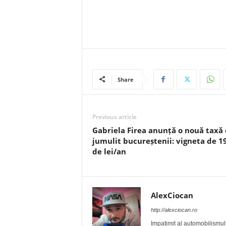
Share
Previous article
Gabriela Firea anunță o nouă taxă
jumulit bucureștenii: vigneta de 1
de lei/an
AlexCiocan
http://alexciocan.ro
Impatimit al automobilismului