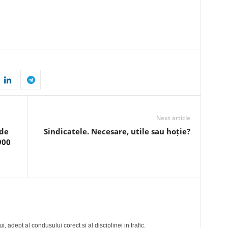
Next article
 de
Sindicatele. Necesare, utile sau hoție?
900
, adept al condusului corect si al disciplinei in trafic.