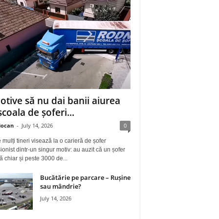
otive să nu dai banii aiurea
școala de șoferi...
iocan
-
July 14, 2026
0
 mulți tineri visează la o carieră de șofer
ionist dintr-un singur motiv: au auzit că un șofer
ă chiar și peste 3000 de...
Bucătărie pe parcare – Rușine
sau mândrie?
July 14, 2026