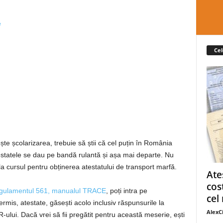
e
Cel
ște școlarizarea, trebuie să știi că cel puțin în România
estatele se dau pe bandă rulantă și așa mai departe. Nu
la cursul pentru obținerea atestatului de transport marfă.
Ate
cos
gulamentul 561, manualul TRACE
, poți intra pe
cel 
ermis, atestate, găsești acolo inclusiv răspunsurile la
AlexC
R-ului. Dacă vrei să fii pregătit pentru această meserie, ești