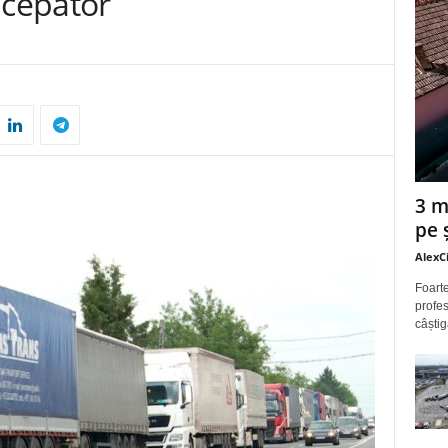
ncepător
3 m
pe 
AlexC
Foarte
profes
câștig