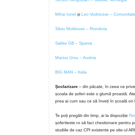
Mihai Ionel
și
Leo Vodnicear – Comunitat
Silviu Moldovan – România
Sakke GB – Spania
Marius Ursu – Austria
BIG MAN – Italia
Școlarizare
– din păcate, în ceea ce prive
școala de șoferi este o glumă proastă. At
prea ai cum sau ce să înveți în școală ori 
Te poți pregăti din timp, ai la dispoziție
Re
șoferiteste.ro să faci chestionare pentru p
studiile de caz CPI existente pe site-ul AR