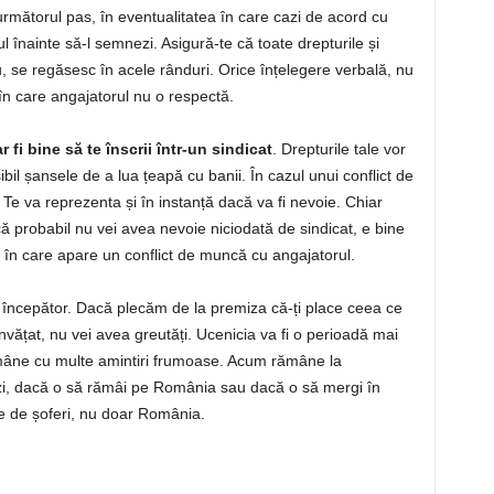
rmătorul pas, în eventualitatea în care cazi de acord cu
ul înainte să-l semnezi. Asigură-te că toate drepturile și
u, se regăsesc în acele rânduri. Orice înțelegere verbală, nu
 în care angajatorul nu o respectă.
ar fi bine să te înscrii într-un sindicat
. Drepturile tale vor
sibil șansele de a lua țeapă cu banii. În cazul unui conflict de
Te va reprezenta și în instanță dacă va fi nevoie. Chiar
acă probabil nu vei avea nevoie niciodată de sindicat, e bine
zul în care apare un conflict de muncă cu angajatorul.
începător. Dacă plecăm de la premiza că-ți place ceea ce
nvățat, nu vei avea greutăți. Ucenicia va fi o perioadă mai
ămâne cu multe amintiri frumoase. Acum rămâne la
ezi, dacă o să rămâi pe România sau dacă o să mergi în
ie de șoferi, nu doar România.