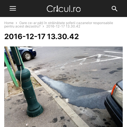
Home
Oare ce-ar păți în străinătate șoferii cazanelor responsabile
pentru acest dezastru?
2016-12-17 13.30.42
2016-12-17 13.30.42