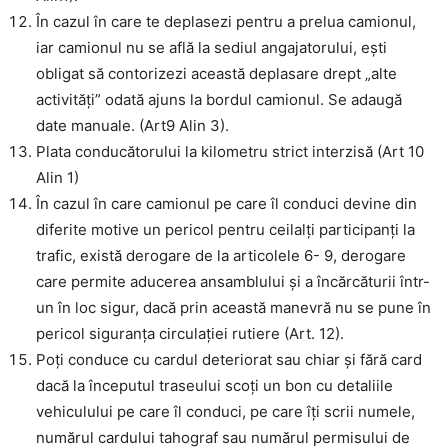
În cazul în care te deplasezi pentru a prelua camionul,
iar camionul nu se află la sediul angajatorului, ești
obligat să contorizezi această deplasare drept „alte
activități” odată ajuns la bordul camionul. Se adaugă
date manuale. (Art9 Alin 3).
Plata conducătorului la kilometru strict interzisă (Art 10
Alin 1)
În cazul în care camionul pe care îl conduci devine din
diferite motive un pericol pentru ceilalți participanți la
trafic, există derogare de la articolele 6- 9, derogare
care permite aducerea ansamblului și a încărcăturii într-
un în loc sigur, dacă prin această manevră nu se pune în
pericol siguranța circulației rutiere (Art. 12).
Poți conduce cu cardul deteriorat sau chiar și fără card
dacă la începutul traseului scoți un bon cu detaliile
vehiculului pe care îl conduci, pe care îți scrii numele,
numărul cardului tahograf sau numărul permisului de