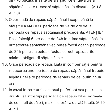
dintr-o bucată, înainte de sfârșitul celei de-a treia
săptămâni care urmează săptămânii în discuție. (Art 8
Alin 6)
O perioadă de repaus săptămânal începe până la
sfârșitul a MAXIM 6 perioade de 24 de ore de la
perioada de repaus săptămânal precedentă. ATENȚIE :
Dacă folosiți 6 perioade de 24h în prima săptămână ,în
următoarea săptămână veți putea folosi doar 5 perioade
de 24h pentru a putea efectua corect repausurile
minime obligatorii săptămânale.
Orice perioadă de repaus luată în compensație pentru
reducerea unei perioade de repaus săptămânal trebuie
alipită unei alte perioade de repaus de cel puţin nouă
ore.
În cazul în care urci camionul pe feribot sau pe tren, ai
dreptul să întrerupi perioada de repaus zilnic normală
de cel mult două ori, maxim o oră ca durată totală. (Art9
Alin1).