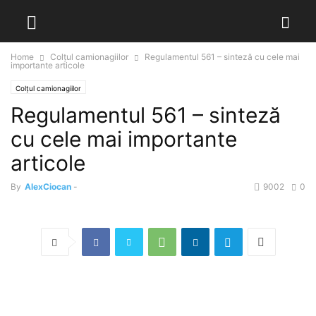
Home
Colțul camionagiilor
Regulamentul 561 – sinteză cu cele mai
importante articole
Colțul camionagiilor
Regulamentul 561 – sinteză
cu cele mai importante
articole
By
AlexCiocan
-
9002
0