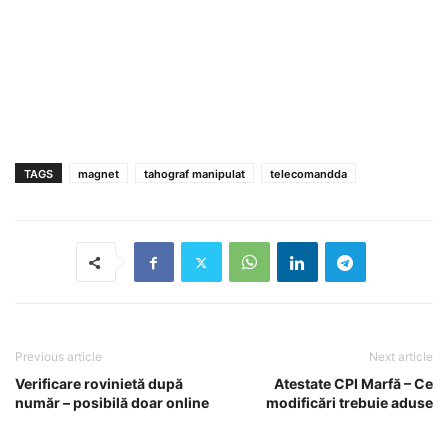
TAGS
magnet
tahograf manipulat
telecomandda
Previous article
Next article
Verificare rovinietă după
Atestate CPI Marfă – Ce
număr – posibilă doar online
modificări trebuie aduse