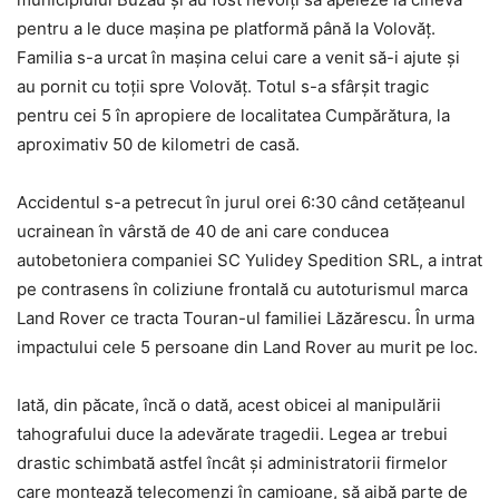
pentru a le duce mașina pe platformă până la Volovăț.
Familia s-a urcat în mașina celui care a venit să-i ajute și
au pornit cu toții spre Volovăț. Totul s-a sfârșit tragic
pentru cei 5 în apropiere de localitatea Cumpărătura, la
aproximativ 50 de kilometri de casă.
Accidentul s-a petrecut în jurul orei 6:30 când cetățeanul
ucrainean în vârstă de 40 de ani care conducea
autobetoniera companiei SC Yulidey Spedition SRL, a intrat
pe contrasens în coliziune frontală cu autoturismul marca
Land Rover ce tracta Touran-ul familiei Lăzărescu. În urma
impactului cele 5 persoane din Land Rover au murit pe loc.
Iată, din păcate, încă o dată, acest obicei al manipulării
tahografului duce la adevărate tragedii. Legea ar trebui
drastic schimbată astfel încât și administratorii firmelor
care montează telecomenzi în camioane, să aibă parte de