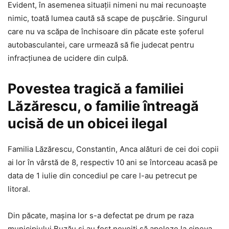
Evident, în asemenea situații nimeni nu mai recunoaște
nimic, toată lumea caută să scape de pușcărie. Singurul
care nu va scăpa de închisoare din păcate este șoferul
autobasculantei, care urmează să fie judecat pentru
infracțiunea de ucidere din culpă.
Povestea tragică a familiei
Lăzărescu, o familie întreagă
ucisă de un obicei ilegal
Familia Lăzărescu, Constantin, Anca alături de cei doi copii
ai lor în vârstă de 8, respectiv 10 ani se întorceau acasă pe
data de 1 iulie din concediul pe care l-au petrecut pe
litoral.
Din păcate, mașina lor s-a defectat pe drum pe raza
municipiului Buzău și au fost nevoiți să apeleze la cineva