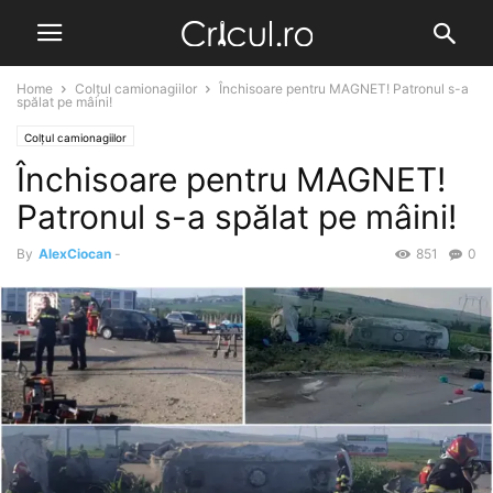
Home
Colțul camionagiilor
Închisoare pentru MAGNET! Patronul s-a
spălat pe mâini!
Colțul camionagiilor
Închisoare pentru MAGNET!
Patronul s-a spălat pe mâini!
By
AlexCiocan
-
851
0