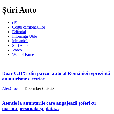
Știri Auto
(P)
Colțul camionagiilor
Editorial
Informații Utile
Mecanică
Știri Auto
Video
Wall of Fame
Doar 0.31% din parcul auto al României reprezintă
autoturisme electrice
AlexCiocan
-
December 6, 2023
Atenție la anunțurile care angajează șoferi cu
mașină personală și plata...