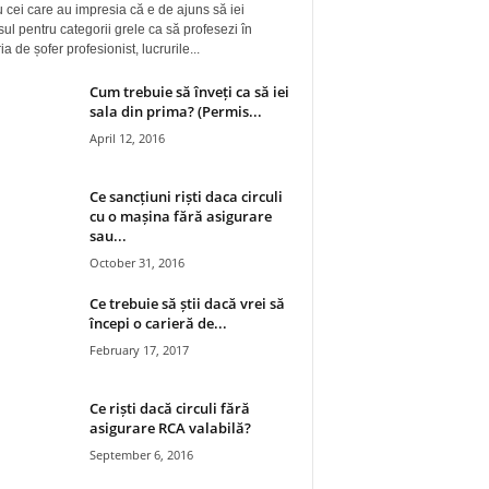
 cei care au impresia că e de ajuns să iei
ul pentru categorii grele ca să profesezi în
a de șofer profesionist, lucrurile...
Cum trebuie să înveți ca să iei
sala din prima? (Permis...
April 12, 2016
Ce sancțiuni riști daca circuli
cu o mașina fără asigurare
sau...
October 31, 2016
Ce trebuie să știi dacă vrei să
începi o carieră de...
February 17, 2017
Ce riști dacă circuli fără
asigurare RCA valabilă?
September 6, 2016