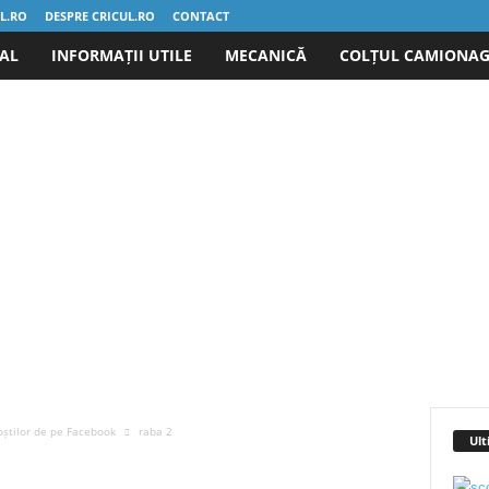
UL.RO
DESPRE CRICUL.RO
CONTACT
IAL
INFORMAȚII UTILE
MECANICĂ
COLȚUL CAMIONAG
oștilor de pe Facebook
raba 2
Ult