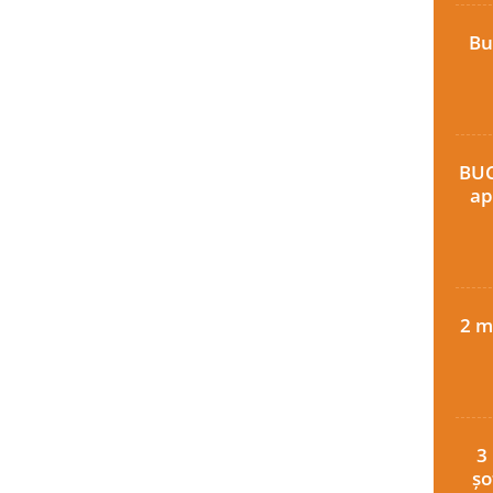
Bu
BUC
ap
2 m
3
șo