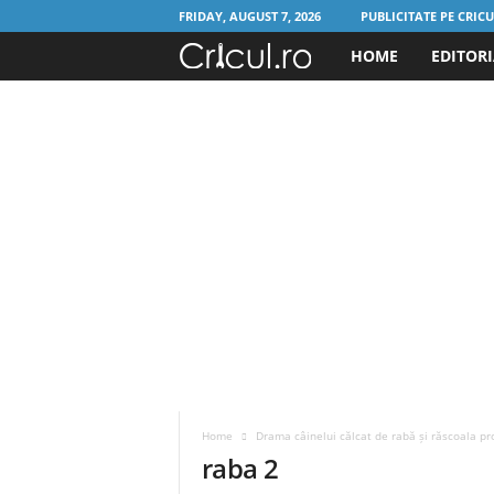
FRIDAY, AUGUST 7, 2026
PUBLICITATE PE CRIC
HOME
EDITOR
C
r
i
c
u
l
.
r
Home
Drama câinelui călcat de rabă și răscoala pr
o
raba 2