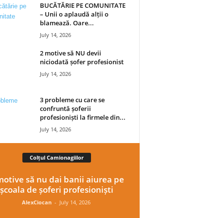
BUCĂTĂRIE PE COMUNITATE
– Unii o aplaudă alții o
blamează. Oare...
July 14, 2026
2 motive să NU devii
niciodată șofer profesionist
July 14, 2026
3 probleme cu care se
confruntă șoferii
profesioniști la firmele din...
July 14, 2026
Colțul Camionagiilor
motive să nu dai banii aiurea pe
școala de șoferi profesioniști
AlexCiocan
-
July 14, 2026