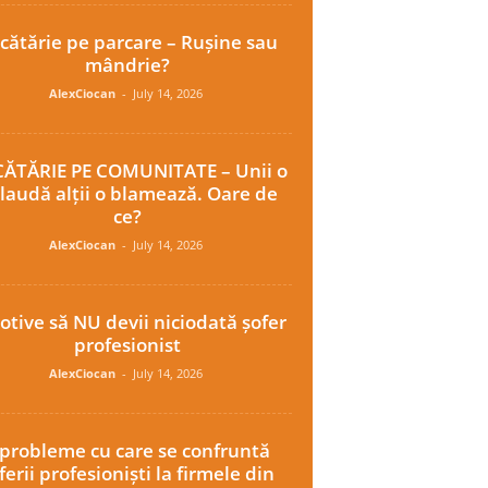
cătărie pe parcare – Rușine sau
mândrie?
AlexCiocan
-
July 14, 2026
ĂTĂRIE PE COMUNITATE – Unii o
laudă alții o blamează. Oare de
ce?
AlexCiocan
-
July 14, 2026
otive să NU devii niciodată șofer
profesionist
AlexCiocan
-
July 14, 2026
 probleme cu care se confruntă
ferii profesioniști la firmele din