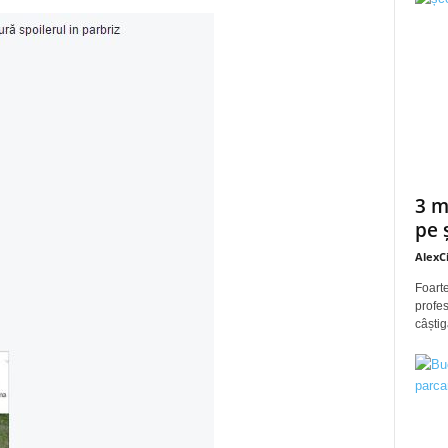
3 m
pe 
AlexC
Foarte
profes
câștig