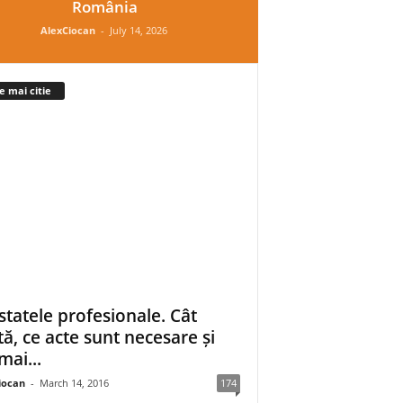
România
AlexCiocan
-
July 14, 2026
e mai citie
statele profesionale. Cât
tă, ce acte sunt necesare și
mai...
iocan
-
March 14, 2016
174