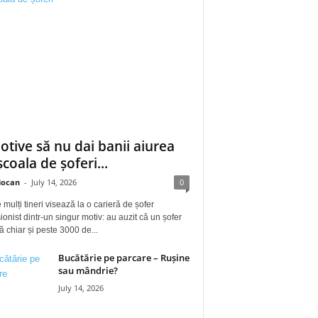
otive să nu dai banii aiurea
școala de șoferi...
iocan
-
July 14, 2026
0
 mulți tineri visează la o carieră de șofer
ionist dintr-un singur motiv: au auzit că un șofer
ă chiar și peste 3000 de...
Bucătărie pe parcare – Rușine
sau mândrie?
July 14, 2026