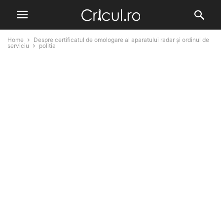
Home
Despre certificatul de omologare al aparatului radar și ordinul de
serviciu
politia