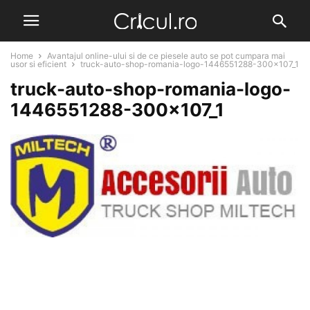
Home
Avantajul online-ului si de ce piesele auto se pot cumpara mai
usor si eficient
truck-auto-shop-romania-logo-1446551288-300x107_1
truck-auto-shop-romania-logo-
1446551288-300x107_1