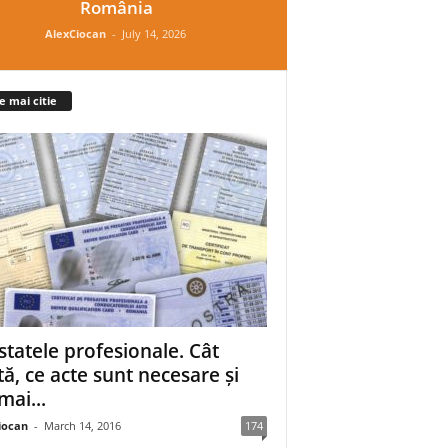
România
AlexCiocan
-
July 14, 2026
e mai citie
statele profesionale. Cât
tă, ce acte sunt necesare și
mai...
iocan
-
March 14, 2016
174