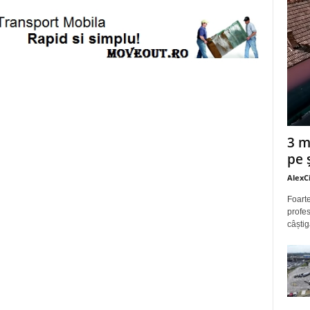
3 m
pe 
AlexC
Foarte
profes
câștig