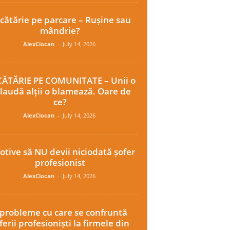
cătărie pe parcare – Rușine sau
mândrie?
AlexCiocan
-
July 14, 2026
ĂTĂRIE PE COMUNITATE – Unii o
laudă alții o blamează. Oare de
ce?
AlexCiocan
-
July 14, 2026
otive să NU devii niciodată șofer
profesionist
AlexCiocan
-
July 14, 2026
 probleme cu care se confruntă
ferii profesioniști la firmele din