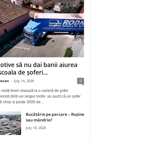
otive să nu dai banii aiurea
școala de șoferi...
iocan
-
July 14, 2026
0
 mulți tineri visează la o carieră de șofer
ionist dintr-un singur motiv: au auzit că un șofer
ă chiar și peste 3000 de...
Bucătărie pe parcare – Rușine
sau mândrie?
July 14, 2026