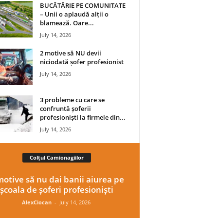
BUCĂTĂRIE PE COMUNITATE
– Unii o aplaudă alții o
blamează. Oare...
July 14, 2026
2 motive să NU devii
niciodată șofer profesionist
July 14, 2026
3 probleme cu care se
confruntă șoferii
profesioniști la firmele din...
July 14, 2026
Colțul Camionagiilor
motive să nu dai banii aiurea pe
școala de șoferi profesioniști
AlexCiocan
-
July 14, 2026