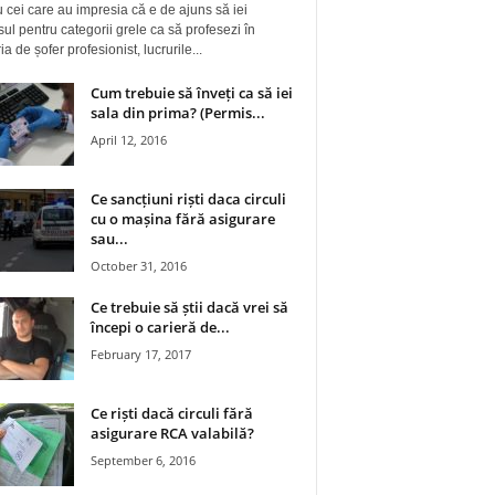
 cei care au impresia că e de ajuns să iei
ul pentru categorii grele ca să profesezi în
a de șofer profesionist, lucrurile...
Cum trebuie să înveți ca să iei
sala din prima? (Permis...
April 12, 2016
Ce sancțiuni riști daca circuli
cu o mașina fără asigurare
sau...
October 31, 2016
Ce trebuie să știi dacă vrei să
începi o carieră de...
February 17, 2017
Ce riști dacă circuli fără
asigurare RCA valabilă?
September 6, 2016