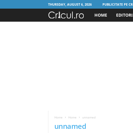
THURSDAY, AUGUST 6, 2026
PUBLICITATE PE CR
HOME
EDITOR
C
r
i
c
u
l
.
r
Home
Home
unnamed
o
unnamed