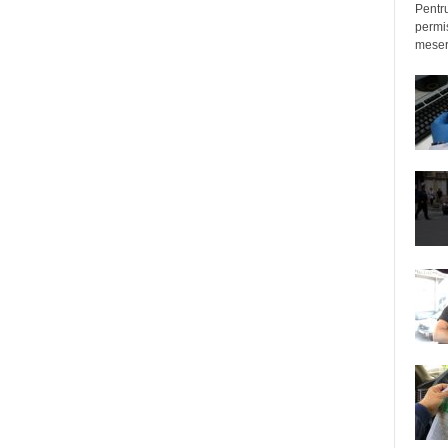
Pentru
permis
meseri