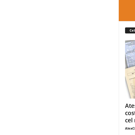
Cel
Ate
cos
cel 
AlexC