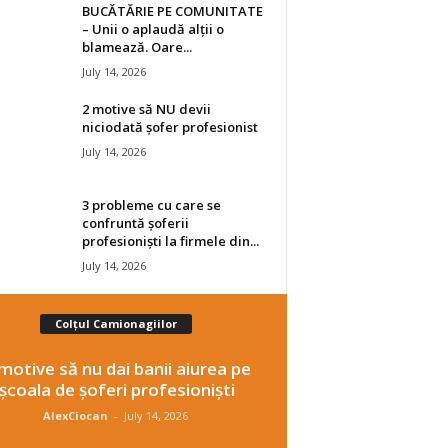
BUCĂTĂRIE PE COMUNITATE
– Unii o aplaudă alții o
blamează. Oare...
July 14, 2026
2 motive să NU devii
niciodată șofer profesionist
July 14, 2026
3 probleme cu care se
confruntă șoferii
profesioniști la firmele din...
July 14, 2026
Colțul Camionagiilor
motive să nu dai banii aiurea pe
școala de șoferi profesioniști
AlexCiocan
-
July 14, 2026