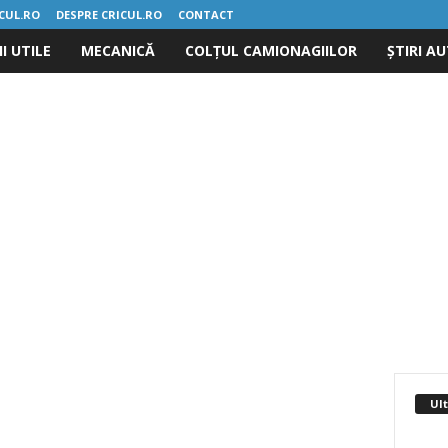
ICUL.RO
DESPRE CRICUL.RO
CONTACT
I UTILE
MECANICĂ
COLȚUL CAMIONAGIILOR
ȘTIRI A
Ult