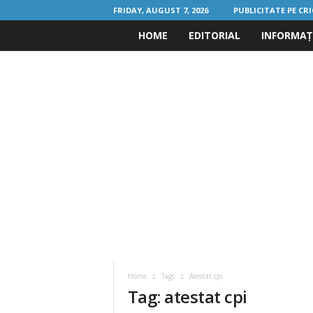
FRIDAY, AUGUST 7, 2026
PUBLICITATE PE CR
HOME
EDITORIAL
INFORMAȚI
C
r
i
c
u
l
.
r
Home
Tags
Atestat cpi
o
Tag: atestat cpi