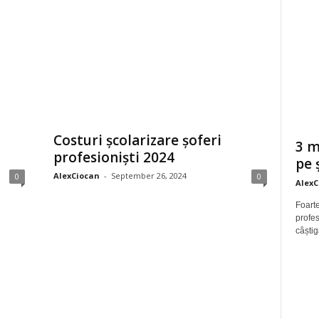
Costuri școlarizare șoferi
3 m
profesioniști 2024
pe 
AlexCiocan
-
September 26, 2024
0
0
AlexC
Foarte
profes
câștig