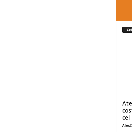
Cel
Ate
cos
cel 
AlexC