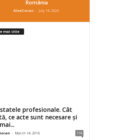
România
AlexCiocan
-
July 14, 2026
e mai citie
statele profesionale. Cât
tă, ce acte sunt necesare și
mai...
iocan
-
March 14, 2016
174