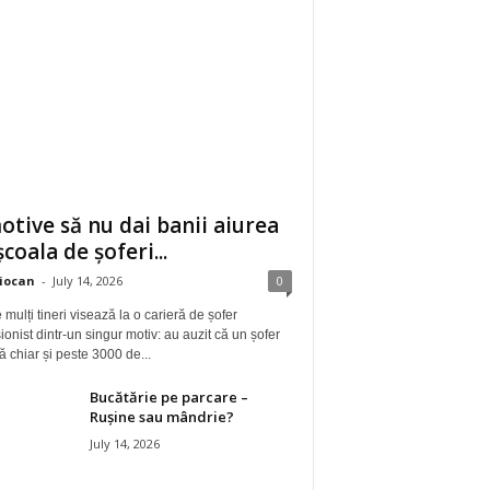
otive să nu dai banii aiurea
școala de șoferi...
iocan
-
July 14, 2026
0
 mulți tineri visează la o carieră de șofer
ionist dintr-un singur motiv: au auzit că un șofer
ă chiar și peste 3000 de...
Bucătărie pe parcare –
Rușine sau mândrie?
July 14, 2026