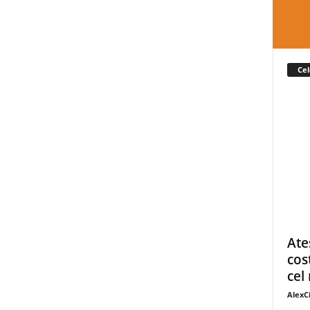
Cel
Ate
cos
cel 
AlexC