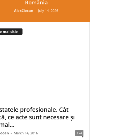
România
AlexCiocan
-
July 14, 2026
e mai citie
statele profesionale. Cât
tă, ce acte sunt necesare și
mai...
iocan
-
March 14, 2016
174