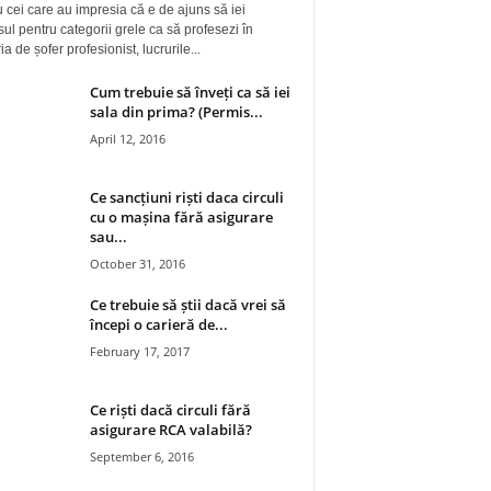
 cei care au impresia că e de ajuns să iei
ul pentru categorii grele ca să profesezi în
a de șofer profesionist, lucrurile...
Cum trebuie să înveți ca să iei
sala din prima? (Permis...
April 12, 2016
Ce sancțiuni riști daca circuli
cu o mașina fără asigurare
sau...
October 31, 2016
Ce trebuie să știi dacă vrei să
începi o carieră de...
February 17, 2017
Ce riști dacă circuli fără
asigurare RCA valabilă?
September 6, 2016