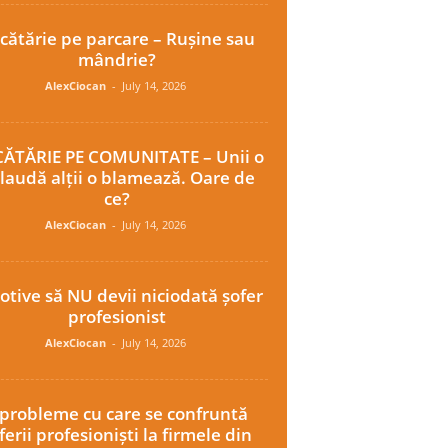
cătărie pe parcare – Rușine sau
mândrie?
AlexCiocan
-
July 14, 2026
ĂTĂRIE PE COMUNITATE – Unii o
laudă alții o blamează. Oare de
ce?
AlexCiocan
-
July 14, 2026
otive să NU devii niciodată șofer
profesionist
AlexCiocan
-
July 14, 2026
 probleme cu care se confruntă
ferii profesioniști la firmele din