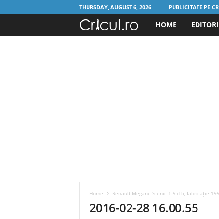
THURSDAY, AUGUST 6, 2026
PUBLICITATE PE CR
HOME
EDITOR
C
r
i
c
u
l
.
r
Home
Renault Megane Scenic 1.9 dTi, fabricație 19
o
2016-02-28 16.00.55