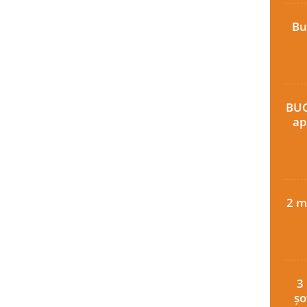
Bu
BUC
ap
2 m
3
șo