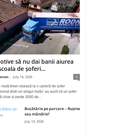
otive să nu dai banii aiurea
școala de șoferi...
iocan
-
July 14, 2026
0
 mulți tineri visează la o carieră de șofer
ionist dintr-un singur motiv: au auzit că un șofer
ă chiar și peste 3000 de...
Bucătărie pe parcare – Rușine
sau mândrie?
July 14, 2026