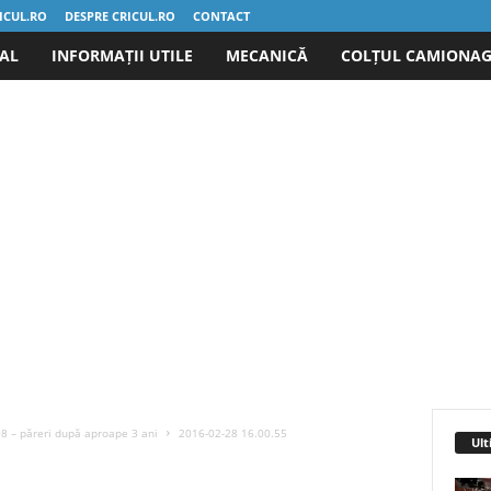
ICUL.RO
DESPRE CRICUL.RO
CONTACT
IAL
INFORMAȚII UTILE
MECANICĂ
COLȚUL CAMIONAG
98 – păreri după aproape 3 ani
2016-02-28 16.00.55
Ult