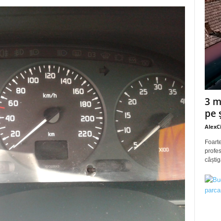
3 m
pe 
AlexC
Foarte
profes
câștig