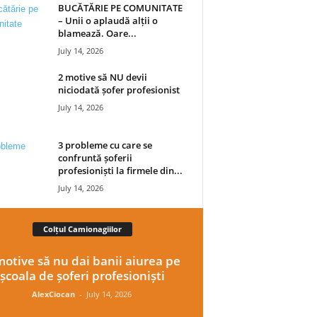
BUCĂTĂRIE PE COMUNITATE
– Unii o aplaudă alții o
blamează. Oare...
July 14, 2026
2 motive să NU devii
niciodată șofer profesionist
July 14, 2026
3 probleme cu care se
confruntă șoferii
profesioniști la firmele din...
July 14, 2026
Colțul Camionagiilor
motive să nu dai banii aiurea pe
școala de șoferi profesioniști
AlexCiocan
-
July 14, 2026