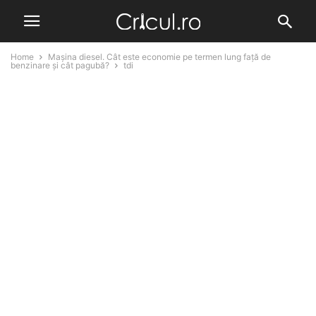
Home
Mașina diesel. Cât este economie pe termen lung față de
benzinare și cât pagubă?
tdi