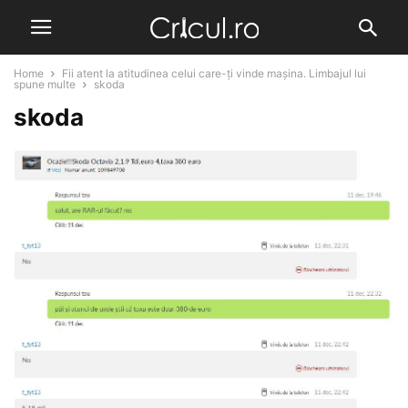
Home
Fii atent la atitudinea celui care-ți vinde mașina. Limbajul lui
spune multe
skoda
skoda