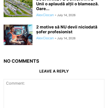
Unii o aplaudă alții o blamează.
Oare...
AlexCiocan
-
July 14, 2026
2 motive să NU devii niciodată
șofer profesionist
AlexCiocan
-
July 14, 2026
NO COMMENTS
LEAVE A REPLY