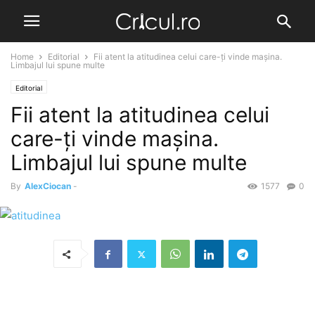
Home
Editorial
Fii atent la atitudinea celui care-ți vinde mașina.
Limbajul lui spune multe
Editorial
Fii atent la atitudinea celui
care-ți vinde mașina.
Limbajul lui spune multe
By
AlexCiocan
-
1577
0