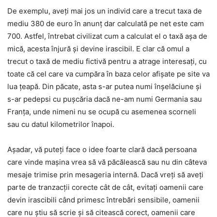
De exemplu, aveți mai jos un individ care a trecut taxa de
mediu 380 de euro în anunț dar calculată pe net este cam
700. Astfel, întrebat civilizat cum a calculat el o taxă așa de
mică, acesta înjură și devine irascibil. E clar că omul a
trecut o taxă de mediu fictivă pentru a atrage interesați, cu
toate că cel care va cumpăra în baza celor afișate pe site va
lua țeapă. Din păcate, asta s-ar putea numi înșelăciune și
s-ar pedepsi cu pușcăria dacă ne-am numi Germania sau
Franța, unde nimeni nu se ocupă cu asemenea scorneli
sau cu datul kilometrilor înapoi.
Așadar, vă puteți face o idee foarte clară dacă persoana
care vinde mașina vrea să vă păcălească sau nu din câteva
mesaje trimise prin mesageria internă. Dacă vreți să aveți
parte de tranzacții corecte cât de cât, evitați oamenii care
devin irascibili când primesc întrebări sensibile, oamenii
care nu știu să scrie și să citească corect, oamenii care