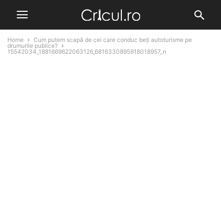
Home
Cum putem scapă de cei care conduc beți autoturisme pe
drumurile publice?
15542034_1881669622063126_6816330895918018957_n