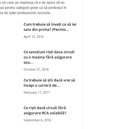
 cei care au impresia că e de ajuns să iei
ul pentru categorii grele ca să profesezi în
a de șofer profesionist, lucrurile...
Cum trebuie să înveți ca să iei
sala din prima? (Permis...
April 12, 2016
Ce sancțiuni riști daca circuli
cu o mașina fără asigurare
sau...
October 31, 2016
Ce trebuie să știi dacă vrei să
începi o carieră de...
February 17, 2017
Ce riști dacă circuli fără
asigurare RCA valabilă?
September 6, 2016