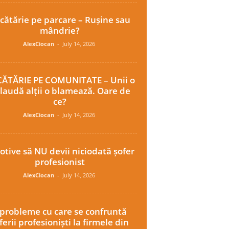
cătărie pe parcare – Rușine sau
mândrie?
AlexCiocan
-
July 14, 2026
ĂTĂRIE PE COMUNITATE – Unii o
laudă alții o blamează. Oare de
ce?
AlexCiocan
-
July 14, 2026
otive să NU devii niciodată șofer
profesionist
AlexCiocan
-
July 14, 2026
 probleme cu care se confruntă
ferii profesioniști la firmele din