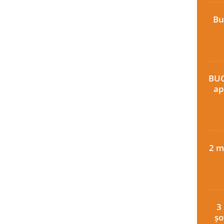
Bu
BUC
ap
2 m
3
șo