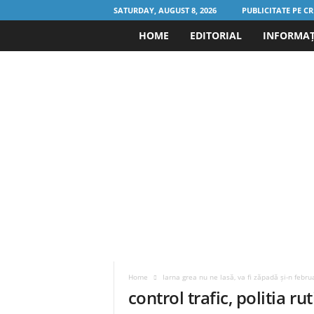
SATURDAY, AUGUST 8, 2026
PUBLICITATE PE CR
HOME
EDITORIAL
INFORMAȚI
C
r
i
c
u
l
.
r
Home
Iarna grea nu ne lasă, va fi zăpadă și-n febru
o
control trafic, politia ru