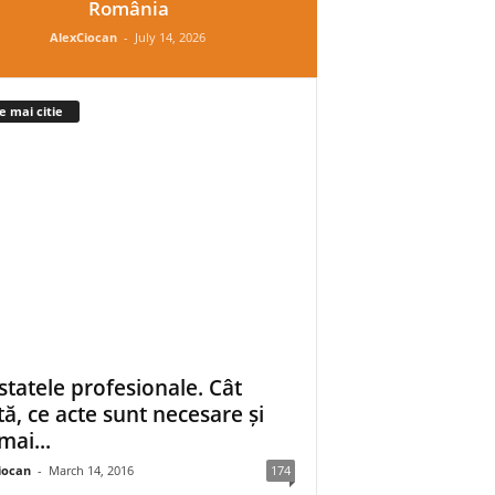
România
AlexCiocan
-
July 14, 2026
e mai citie
statele profesionale. Cât
tă, ce acte sunt necesare și
mai...
iocan
-
March 14, 2016
174