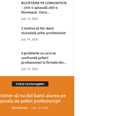
BUCĂTĂRIE PE COMUNITATE
– Unii o aplaudă alții o
blamează. Oare...
July 14, 2026
2 motive să NU devii
niciodată șofer profesionist
July 14, 2026
3 probleme cu care se
confruntă șoferii
profesioniști la firmele din...
July 14, 2026
Colțul Camionagiilor
motive să nu dai banii aiurea pe
școala de șoferi profesioniști
AlexCiocan
-
July 14, 2026