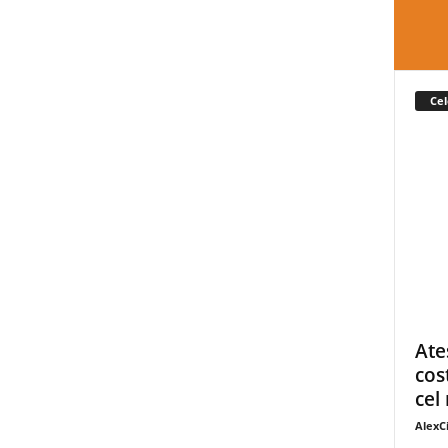
Cel
Ate
cos
cel 
AlexC