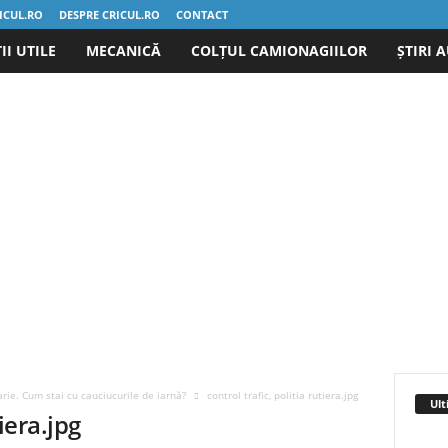
ICUL.RO
DESPRE CRICUL.RO
CONTACT
I UTILE
MECANICĂ
COLȚUL CAMIONAGIILOR
ȘTIRI 
arie. Cum stai cu cauciucurile de iarnă?
control trafic, politia rutiera.jpg
Ult
tiera.jpg