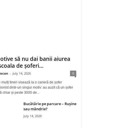
otive să nu dai banii aiurea
școala de șoferi...
iocan
-
July 14, 2026
0
 mulți tineri visează la o carieră de șofer
ionist dintr-un singur motiv: au auzit că un șofer
ă chiar și peste 3000 de...
Bucătărie pe parcare – Rușine
sau mândrie?
July 14, 2026