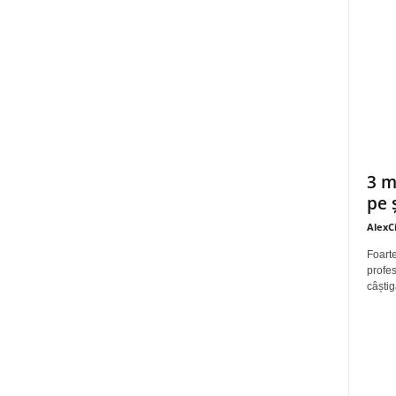
3 m
pe 
AlexC
Foarte
profes
câștig