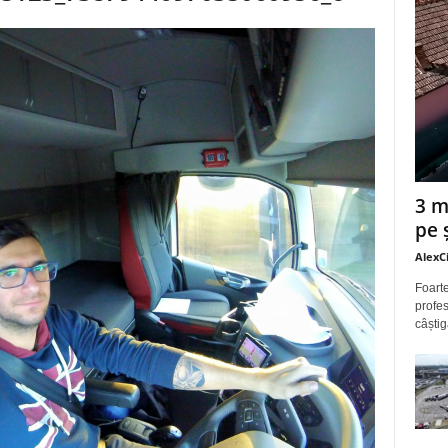
3 m
pe 
AlexC
Foarte
profes
câștig