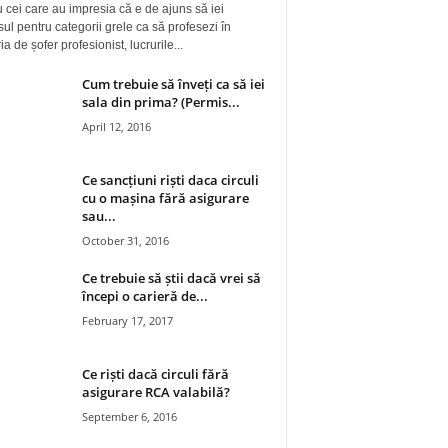
 cei care au impresia că e de ajuns să iei
ul pentru categorii grele ca să profesezi în
a de șofer profesionist, lucrurile...
Cum trebuie să înveți ca să iei
sala din prima? (Permis...
April 12, 2016
Ce sancțiuni riști daca circuli
cu o mașina fără asigurare
sau...
October 31, 2016
Ce trebuie să știi dacă vrei să
începi o carieră de...
February 17, 2017
Ce riști dacă circuli fără
asigurare RCA valabilă?
September 6, 2016