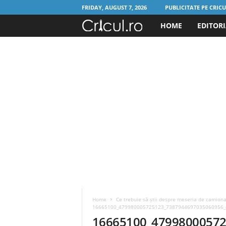
FRIDAY, AUGUST 7, 2026
PUBLICITATE PE CRIC
HOME
EDITOR
C
r
i
c
u
l
.
r
Home
Ce trebuie să știi despre meseria de camionag
o
16665100_479980005725123_7387944697035060956_
16665100_4799800057