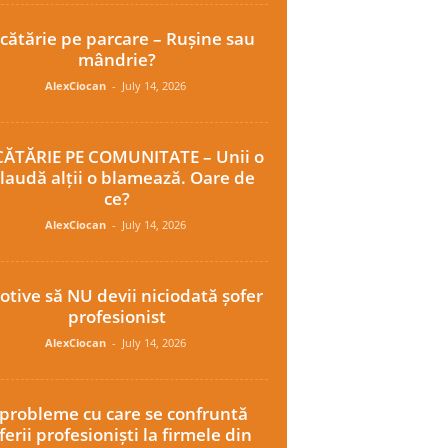
cătărie pe parcare – Rușine sau
mândrie?
AlexCiocan
-
July 14, 2026
ĂTĂRIE PE COMUNITATE – Unii o
laudă alții o blamează. Oare de
ce?
AlexCiocan
-
July 14, 2026
otive să NU devii niciodată șofer
profesionist
AlexCiocan
-
July 14, 2026
 probleme cu care se confruntă
ferii profesioniști la firmele din