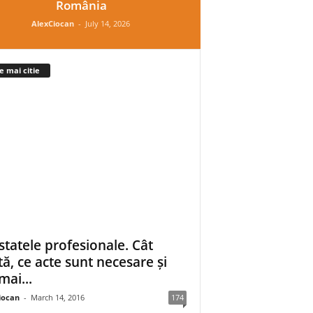
România
AlexCiocan
-
July 14, 2026
e mai citie
statele profesionale. Cât
tă, ce acte sunt necesare și
mai...
iocan
-
March 14, 2016
174