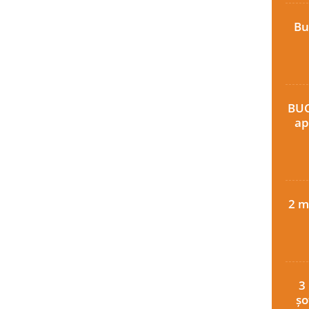
Bu
BUC
ap
2 m
3
șo