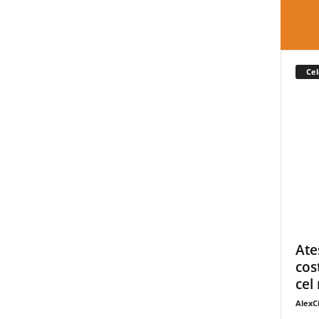
Cel
Ate
cos
cel 
AlexC