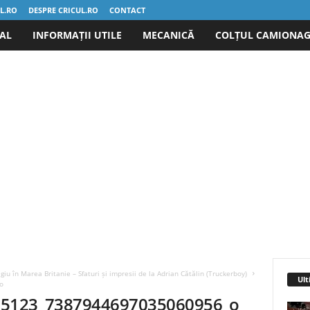
UL.RO
DESPRE CRICUL.RO
CONTACT
IAL
INFORMAȚII UTILE
MECANICĂ
COLȚUL CAMIONAG
iu în Marea Britanie – Sfaturi și impresii de la Adrian Cătălin (Truckerboy)
Ult
o
25123_7387944697035060956_o