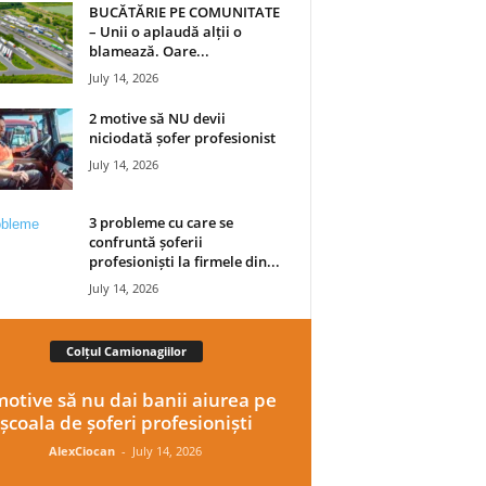
BUCĂTĂRIE PE COMUNITATE
– Unii o aplaudă alții o
blamează. Oare...
July 14, 2026
2 motive să NU devii
niciodată șofer profesionist
July 14, 2026
3 probleme cu care se
confruntă șoferii
profesioniști la firmele din...
July 14, 2026
Colțul Camionagiilor
motive să nu dai banii aiurea pe
școala de șoferi profesioniști
AlexCiocan
-
July 14, 2026