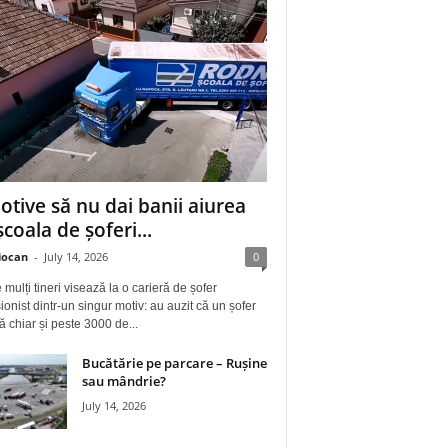
otive să nu dai banii aiurea
școala de șoferi...
iocan
-
July 14, 2026
0
 mulți tineri visează la o carieră de șofer
ionist dintr-un singur motiv: au auzit că un șofer
ă chiar și peste 3000 de...
Bucătărie pe parcare – Rușine
sau mândrie?
July 14, 2026