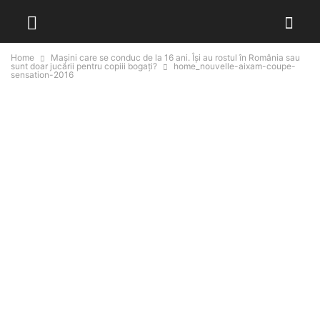
Home
Mașini care se conduc de la 16 ani. Își au rostul în România sau
sunt doar jucării pentru copiii bogați?
home_nouvelle-aixam-coupe-
sensation-2016