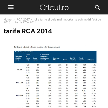
Home
RCA 2017 – noile tarife și cele mai importante schimbări față de
2016
tarife RCA 2014
tarife RCA 2014