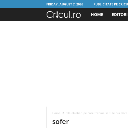
FRIDAY, AUGUST 7, 2026
PUBLICITATE PE CRIC
HOME
EDITOR
C
r
i
c
u
l
.
r
Home
10 întrebări pe care trebuie să ți le pui dacă
o
sofer