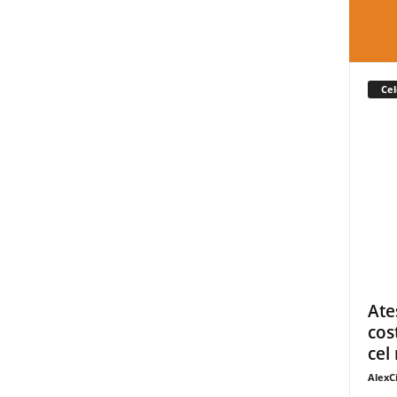
Cel
Ate
cos
cel 
AlexC