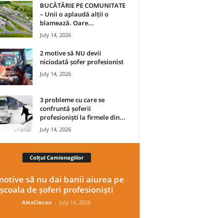
BUCĂTĂRIE PE COMUNITATE
– Unii o aplaudă alții o
blamează. Oare...
July 14, 2026
2 motive să NU devii
niciodată șofer profesionist
July 14, 2026
3 probleme cu care se
confruntă șoferii
profesioniști la firmele din...
July 14, 2026
Colțul Camionagiilor
motive să nu dai banii aiurea pe
școala de șoferi profesioniști
AlexCiocan
-
July 14, 2026