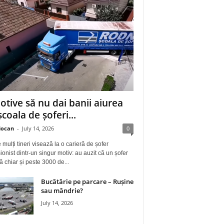
otive să nu dai banii aiurea
școala de șoferi...
iocan
-
July 14, 2026
0
 mulți tineri visează la o carieră de șofer
ionist dintr-un singur motiv: au auzit că un șofer
ă chiar și peste 3000 de...
Bucătărie pe parcare – Rușine
sau mândrie?
July 14, 2026