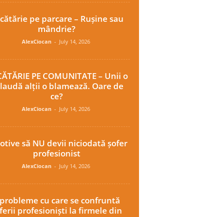
cătărie pe parcare – Rușine sau
mândrie?
AlexCiocan
-
July 14, 2026
ĂTĂRIE PE COMUNITATE – Unii o
laudă alții o blamează. Oare de
ce?
AlexCiocan
-
July 14, 2026
otive să NU devii niciodată șofer
profesionist
AlexCiocan
-
July 14, 2026
 probleme cu care se confruntă
ferii profesioniști la firmele din