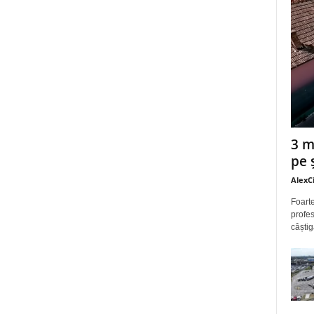
3 m
pe 
AlexC
Foarte
profes
câștig