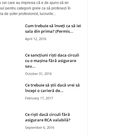
 cei care au impresia că e de ajuns să iei
ul pentru categorii grele ca să profesezi în
a de șofer profesionist, lucrurile...
Cum trebuie să înveți ca să iei
sala din prima? (Permis...
April 12, 2016
Ce sancțiuni riști daca circuli
cu o mașina fără asigurare
sau...
October 31, 2016
Ce trebuie să știi dacă vrei să
începi o carieră de...
February 17, 2017
Ce riști dacă circuli fără
asigurare RCA valabilă?
September 6, 2016