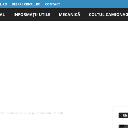
UL.RO
DESPRE CRICUL.RO
CONTACT
IAL
INFORMAȚII UTILE
MECANICĂ
COLȚUL CAMIONAG
 vrei să lucrezi ca șofer pe comunitate
sofer
Ult