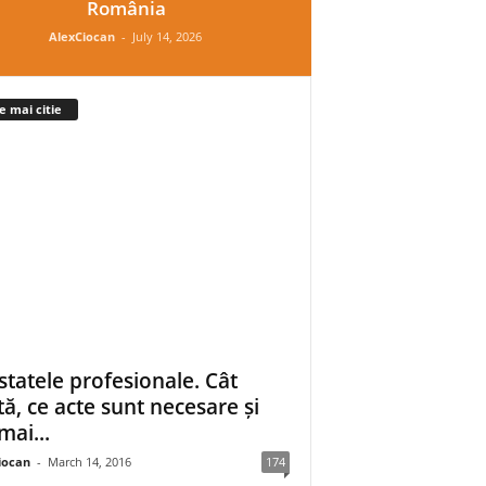
România
AlexCiocan
-
July 14, 2026
e mai citie
statele profesionale. Cât
tă, ce acte sunt necesare și
mai...
iocan
-
March 14, 2016
174