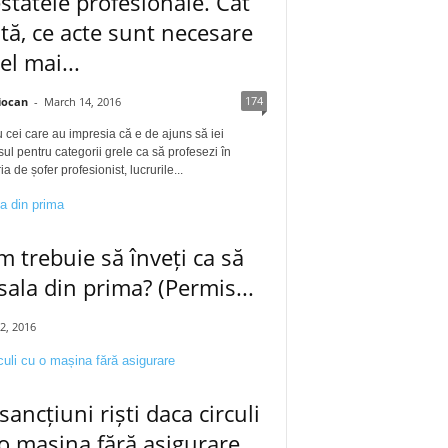
statele profesionale. Cât
tă, ce acte sunt necesare
cel mai...
174
iocan
-
March 14, 2016
 cei care au impresia că e de ajuns să iei
ul pentru categorii grele ca să profesezi în
a de șofer profesionist, lucrurile...
 trebuie să înveți ca să
 sala din prima? (Permis...
12, 2016
sancțiuni riști daca circuli
o mașina fără asigurare