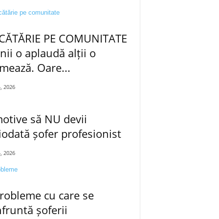
CĂTĂRIE PE COMUNITATE
nii o aplaudă alții o
mează. Oare...
4, 2026
otive să NU devii
iodată șofer profesionist
4, 2026
robleme cu care se
fruntă șoferii