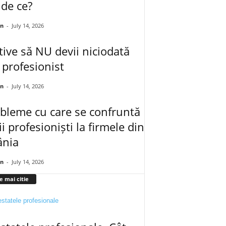
de ce?
an
-
July 14, 2026
ive să NU devii niciodată
 profesionist
an
-
July 14, 2026
bleme cu care se confruntă
ii profesioniști la firmele din
nia
an
-
July 14, 2026
e mai citie