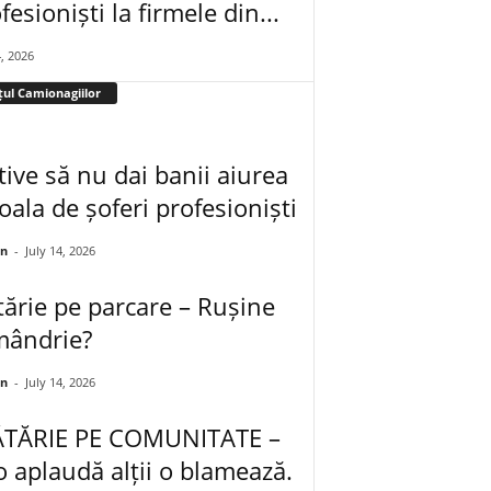
fesioniști la firmele din...
4, 2026
țul Camionagiilor
ive să nu dai banii aiurea
oala de șoferi profesioniști
an
-
July 14, 2026
ărie pe parcare – Rușine
mândrie?
an
-
July 14, 2026
TĂRIE PE COMUNITATE –
o aplaudă alții o blamează.