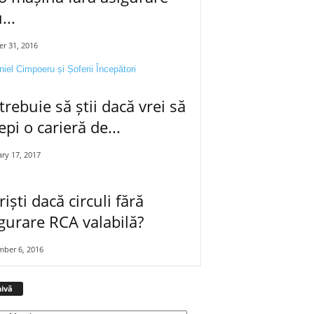
...
r 31, 2016
trebuie să știi dacă vrei să
epi o carieră de...
ry 17, 2017
riști dacă circuli fără
gurare RCA valabilă?
mber 6, 2016
A
ivă
r
h