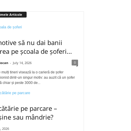
imele Articole
otive să nu dai banii
rea pe școala de șoferi...
0
iocan
-
July 14, 2026
 mulți tineri visează la o carieră de șofer
ionist dintr-un singur motiv: au auzit că un șofer
ă chiar și peste 3000 de...
ătărie pe parcare –
șine sau mândrie?
4, 2026