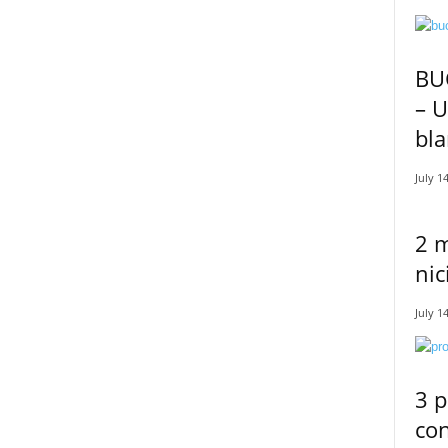
BU
– U
bla
July 1
2 m
nic
July 1
3 p
con