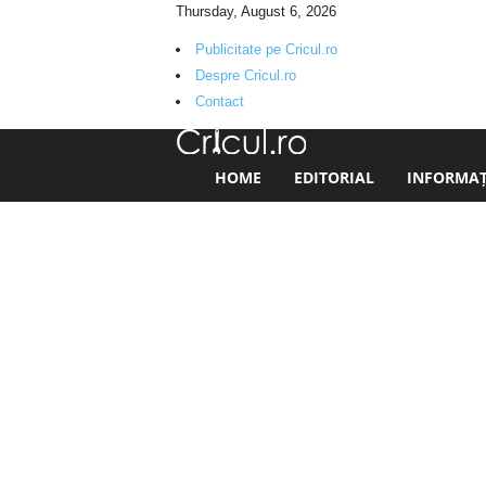
Thursday, August 6, 2026
Publicitate pe Cricul.ro
Despre Cricul.ro
Contact
C
HOME
EDITORIAL
INFORMAȚI
r
i
c
u
l
.
r
o