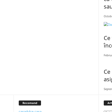
sau
Octobe
Ce 
înc
Februa
Ce 
asi
Septe
,
Recomand
Arh
casadulce.casa