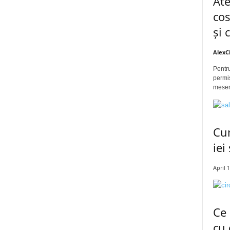
Ate
cos
și 
AlexC
Pentru
permis
meseri
Cum
iei
April 
Ce 
cu 