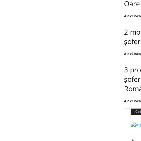
Oare 
AlexCioc
2 mot
șofer
AlexCioc
3 pro
șofer
Româ
AlexCioc
Cel