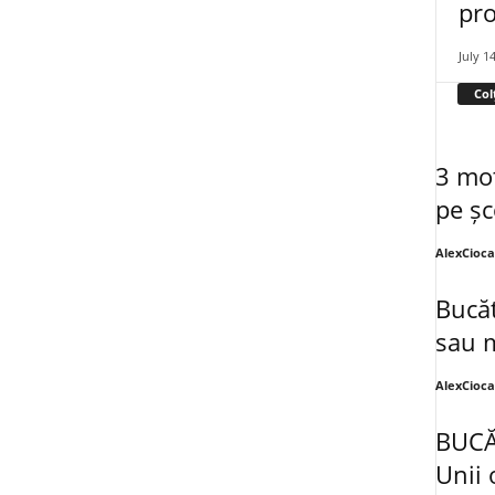
pro
July 1
Col
3 mot
pe șc
AlexCioc
Bucăt
sau 
AlexCioc
BUCĂ
Unii 