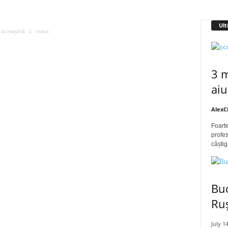
Ult
 la mașină
roata
3 m
aiu
AlexC
Foarte
profes
câștig
Buc
Ru
July 1