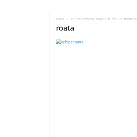
Home
Ce echipamente trebuie să deții ca standard
roata