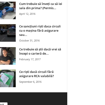
Cum trebuie să înveți ca să iei
sala din prima? (Permis...
April 12, 2016
Ce sancțiuni riști daca circuli
cu o mașina fără asigurare
sau...
October 31, 2016
Ce trebuie să știi dacă vrei să
începi o carieră de...
February 17, 2017
Ce riști dacă circuli fără
asigurare RCA valabilă?
September 6, 2016
ivă
A