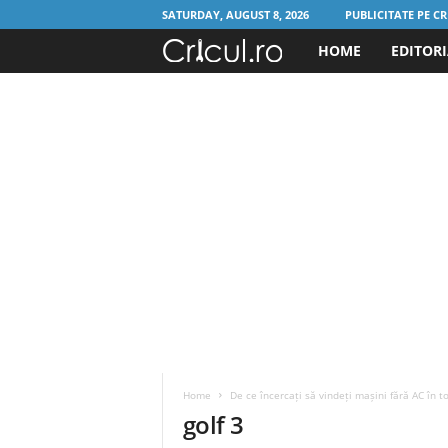
SATURDAY, AUGUST 8, 2026
PUBLICITATE PE CR
HOME
EDITOR
C
r
i
c
u
l
.
r
Home
De ce încercați să vindeți mașini fără AC în toi
o
golf 3