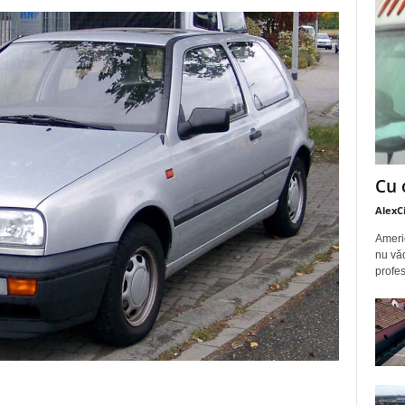
Cu 
AlexC
Americ
nu văd
profes