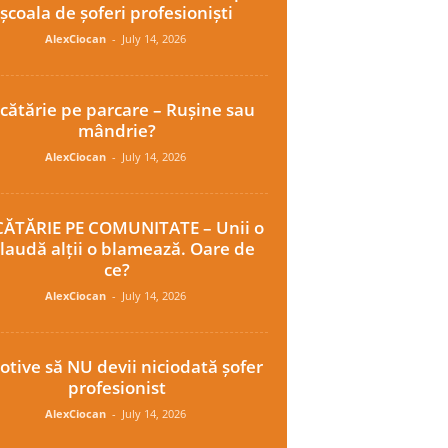
școala de șoferi profesioniști
AlexCiocan
-
July 14, 2026
cătărie pe parcare – Rușine sau
mândrie?
AlexCiocan
-
July 14, 2026
ĂTĂRIE PE COMUNITATE – Unii o
laudă alții o blamează. Oare de
ce?
AlexCiocan
-
July 14, 2026
otive să NU devii niciodată șofer
profesionist
AlexCiocan
-
July 14, 2026