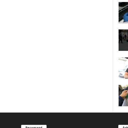
Recomand
Arh