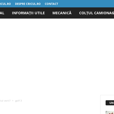
ICUL.RO
DESPRE CRICUL.RO
CONTACT
IAL
INFORMAȚII UTILE
MECANICĂ
COLȚUL CAMIONAG
ul verii?
golf 3
Ult