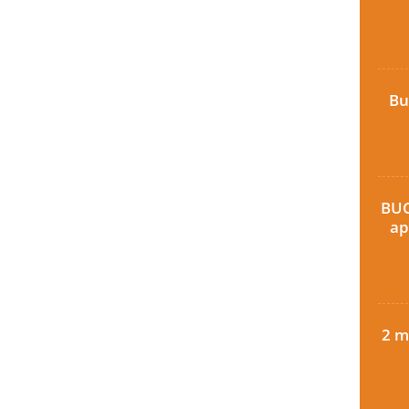
Bu
BUC
ap
2 m