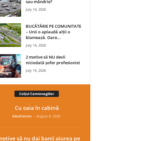
sau mândrie?
July 14, 2026
BUCĂTĂRIE PE COMUNITATE
– Unii o aplaudă alții o
blamează. Oare...
July 14, 2026
2 motive să NU devii
niciodată șofer profesionist
July 14, 2026
Colțul Camionagiilor
Cu oaia în cabină
AlexCiocan
-
August 8, 2026
motive să nu dai banii aiurea pe