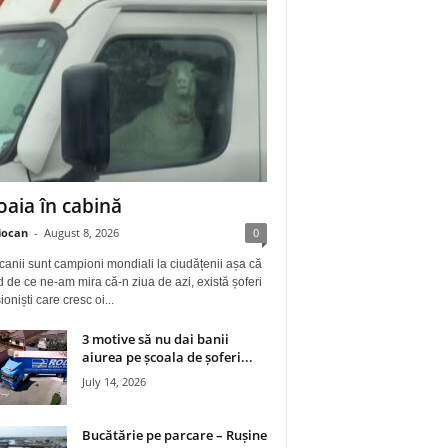
oaia în cabină
iocan
-
August 8, 2026
0
anii sunt campioni mondiali la ciudățenii așa că
 de ce ne-am mira că-n ziua de azi, există șoferi
ioniști care cresc oi...
3 motive să nu dai banii
aiurea pe școala de șoferi...
July 14, 2026
Bucătărie pe parcare – Rușine