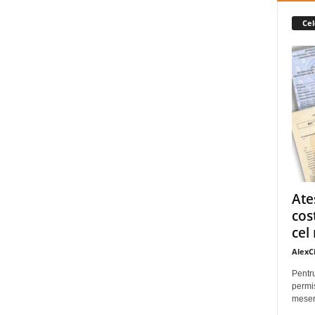
Cel
Ate
cos
cel 
AlexC
Pentru
permis
meseri