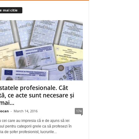
e mai citie
statele profesionale. Cât
tă, ce acte sunt necesare și
mai...
iocan
-
March 14, 2016
174
 cei care au impresia că e de ajuns să iei
ul pentru categorii grele ca să profesezi în
a de șofer profesionist, lucrurile...