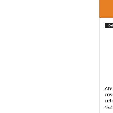
Cel
Ate
cos
cel 
AlexC