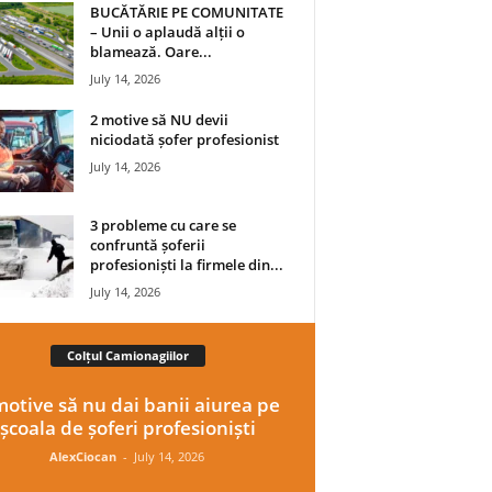
BUCĂTĂRIE PE COMUNITATE
– Unii o aplaudă alții o
blamează. Oare...
July 14, 2026
2 motive să NU devii
niciodată șofer profesionist
July 14, 2026
3 probleme cu care se
confruntă șoferii
profesioniști la firmele din...
July 14, 2026
Colțul Camionagiilor
motive să nu dai banii aiurea pe
școala de șoferi profesioniști
AlexCiocan
-
July 14, 2026