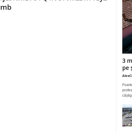
umb
3 m
pe 
AlexC
Foarte
profes
câștig