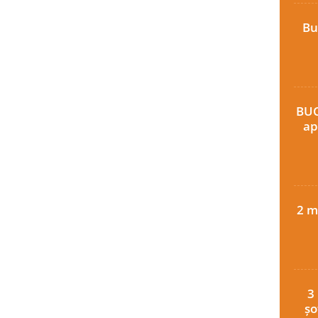
Bu
BUC
ap
2 m
3
șo