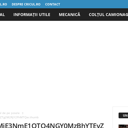
UL.RO
DESPRE CRICUL.RO
CONTACT
IAL
INFORMAȚII UTILE
MECANICĂ
COLȚUL CAMIONAG
l de pe șosele
Ult
Tg2M2RjY2FhMTQw.thumb
jE3NmE1OTQ4NGY0MzBhYTEyZ