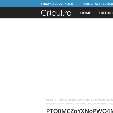
FRIDAY, AUGUST 7, 2026
PUBLICITATE PE CRIC
HOME
EDITOR
C
r
i
c
u
l
.
r
Home
Motivul pentru care statul nu combate haosu
o
PTQ0MCZoYXNoPWQ4MjE3NmE1OTQ4NGY0MzBhYTEyZ
PTQ0MCZoYXNoPWQ4M