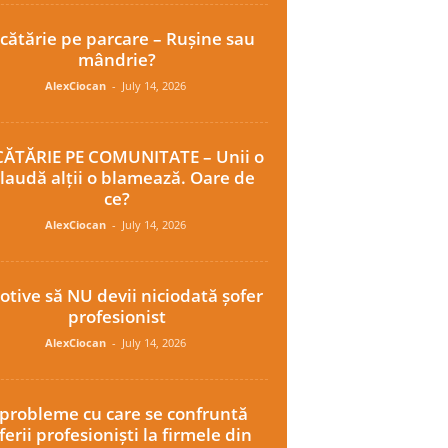
cătărie pe parcare – Rușine sau
mândrie?
AlexCiocan
-
July 14, 2026
ĂTĂRIE PE COMUNITATE – Unii o
laudă alții o blamează. Oare de
ce?
AlexCiocan
-
July 14, 2026
otive să NU devii niciodată șofer
profesionist
AlexCiocan
-
July 14, 2026
 probleme cu care se confruntă
ferii profesioniști la firmele din