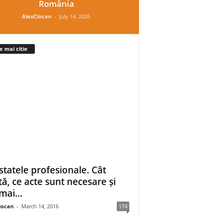
România
AlexCiocan
-
July 14, 2026
e mai citie
statele profesionale. Cât
tă, ce acte sunt necesare și
mai...
iocan
-
March 14, 2016
174