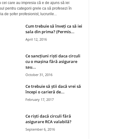
 cei care au impresia că e de ajuns să iei
ul pentru categorii grele ca să profesezi în
a de șofer profesionist, lucrurile...
Cum trebuie să înveți ca să iei
sala din prima? (Permis...
April 12, 2016
Ce sancțiuni riști daca circuli
cu o mașina fără asigurare
sau...
October 31, 2016
Ce trebuie să știi dacă vrei să
începi o carieră de...
February 17, 2017
Ce riști dacă circuli fără
asigurare RCA valabilă?
September 6, 2016