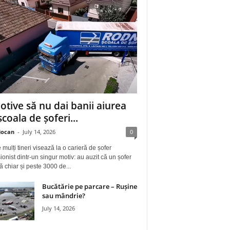
otive să nu dai banii aiurea
școala de șoferi...
iocan
-
July 14, 2026
0
 mulți tineri visează la o carieră de șofer
ionist dintr-un singur motiv: au auzit că un șofer
ă chiar și peste 3000 de...
Bucătărie pe parcare – Rușine
sau mândrie?
July 14, 2026