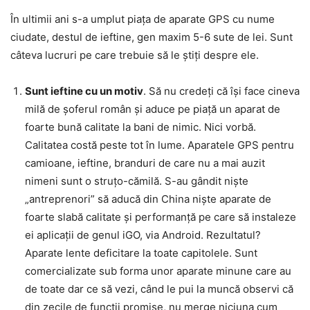
În ultimii ani s-a umplut piața de aparate GPS cu nume
ciudate, destul de ieftine, gen maxim 5-6 sute de lei. Sunt
câteva lucruri pe care trebuie să le știți despre ele.
Sunt ieftine cu un motiv
. Să nu credeți că își face cineva
milă de șoferul român și aduce pe piață un aparat de
foarte bună calitate la bani de nimic. Nici vorbă.
Calitatea costă peste tot în lume. Aparatele GPS pentru
camioane, ieftine, branduri de care nu a mai auzit
nimeni sunt o struțo-cămilă. S-au gândit niște
„antreprenori” să aducă din China niște aparate de
foarte slabă calitate și performanță pe care să instaleze
ei aplicații de genul iGO, via Android. Rezultatul?
Aparate lente deficitare la toate capitolele. Sunt
comercializate sub forma unor aparate minune care au
de toate dar ce să vezi, când le pui la muncă observi că
din zecile de funcții promise, nu merge niciuna cum