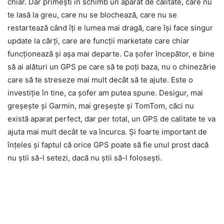
chiar. Dar primești în schimb un aparat de calitate, care nu
te lasă la greu, care nu se blochează, care nu se
restartează când îți e lumea mai dragă, care își face singur
update la cărți, care are funcții marketate care chiar
funcționează și așa mai departe. Ca șofer începător, e bine
să ai alături un GPS pe care să te poți baza, nu o chinezărie
care să te streseze mai mult decât să te ajute. Este o
investiție în tine, ca șofer am putea spune. Desigur, mai
greșește și Garmin, mai greșește și TomTom, căci nu
există aparat perfect, dar per total, un GPS de calitate te va
ajuta mai mult decât te va încurca. Și foarte important de
înțeles și faptul că orice GPS poate să fie unul prost dacă
nu știi să-l setezi, dacă nu știi să-l folosești.