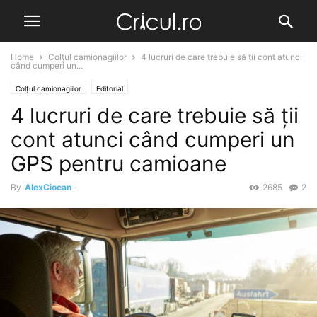
Home
Colțul camionagiilor
4 lucruri de care trebuie să ții cont atunci
când cumperi un...
Colțul camionagiilor
Editorial
4 lucruri de care trebuie să ții
cont atunci când cumperi un
GPS pentru camioane
By
AlexCiocan
-
2685
2