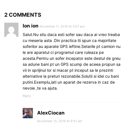
2 COMMENTS
Ion ion
November 11, 2019 At 4:07 pm
Salut.Nu stiu daca esti sofer sau daca ai vreo treaba
cu meseria asta .Din practica iti spun ca majoritate
soferilor au aparate GPS ieftine.Setarile pt camion nu
le are aparatul ci programul care ruleaza pe
acesta.Pentru un sofer incepator este destul de greu
sa adune bani pt un GPS scump de aceea propun sa
vii in sprijinul lor si macar pt inceput sa le prezinti
alternative la preturi rezonabile.Solutii si idei cu bani
putini.Exemplu,iati un aparat de rezerva in caz de
nevoie ,te va ajuta.
Reply
AlexCiocan
November 13, 2019 At 9:51 am