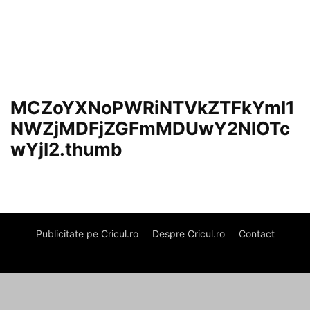
MCZoYXNoPWRiNTVkZTFkYmI1
NWZjMDFjZGFmMDUwY2NlOTc
wYjI2.thumb
Publicitate pe Cricul.ro
Despre Cricul.ro
Contact