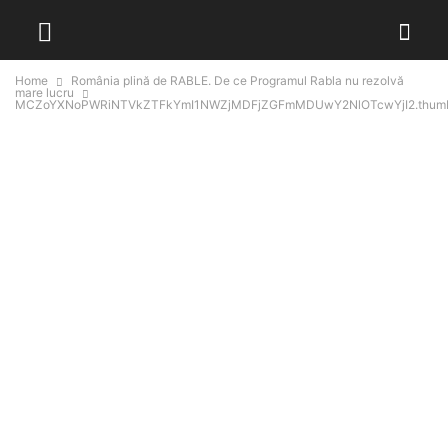
Home
România plină de RABLE. De ce Programul Rabla nu rezolvă
mare lucru
MCZoYXNoPWRiNTVkZTFkYmI1NWZjMDFjZGFmMDUwY2NlOTcwYjI2.thum