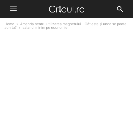
Home
Amenda pentru utilizarea magnetului – Cât este și unde se poate
achita?
salariul minim pe economie