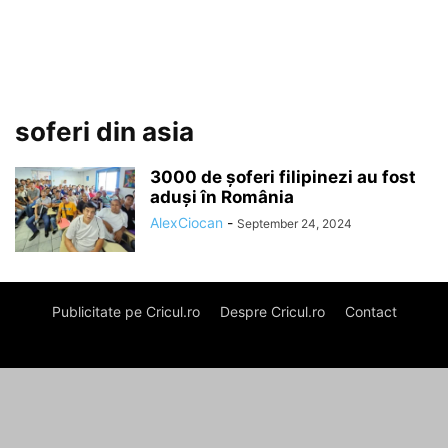
soferi din asia
3000 de șoferi filipinezi au fost
aduși în România
AlexCiocan
-
September 24, 2024
Publicitate pe Cricul.ro
Despre Cricul.ro
Contact