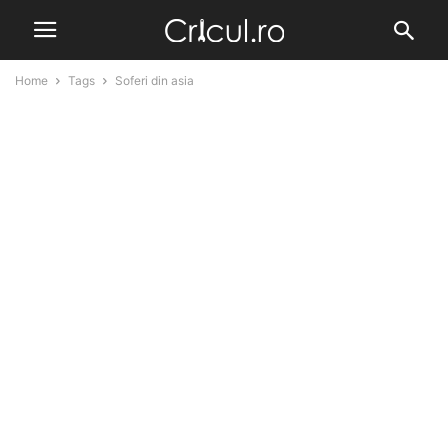
Home
Tags
Soferi din asia