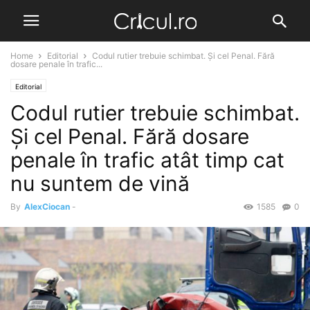
Home
Editorial
Codul rutier trebuie schimbat. Și cel Penal. Fără
dosare penale în trafic...
Editorial
Codul rutier trebuie schimbat.
Și cel Penal. Fără dosare
penale în trafic atât timp cat
nu suntem de vină
By
AlexCiocan
-
1585
0