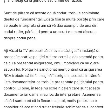
și anchetați ca la genocid sau crime de război.
Sunt de părere că aceste două coduri trebuie schimbate
destul de fundamental. Există foarte multe portițe prin care
se poate interpreta și am să vă dau exemplu de una din
codul rutier, părăsind pentru un scurt moment discuția
despre codul penal.
Ați văzut la TV probabil că cineva a câștigat în instanță un
proces împotriva poliției rutiere care i-a dat amendă pentru
că nu a prezentat asigurarea, omul motivând că nu o are
asupra lui. Poliția l-a sancționat menționând că asigurarea
RCA trebuie să fie în mașină în original, aceasta intrând în
lista documentelor ce trebuie prezentate polițistului pentru
control. Ei bine, în lege nu scrie nicăieri care sunt aceste
documente iar oamenii au loc de interpretare. Asemenea
săpări sunt cred că la fiecare capitol, motiv pentru care
consider că acest cod rutier trebuie schimbat ca și context.