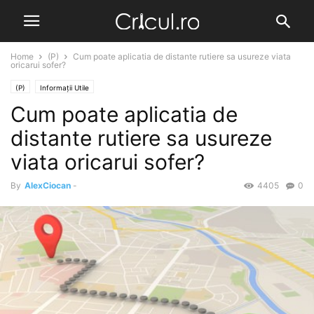
Home
(P)
Cum poate aplicatia de distante rutiere sa usureze viata
oricarui sofer?
(P)
Informații Utile
Cum poate aplicatia de
distante rutiere sa usureze
viata oricarui sofer?
By
AlexCiocan
-
4405
0