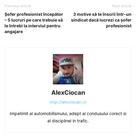
Previous article
Next article
Șofer profesionist începător
3 motive să te înscrii într-un
– 5 lucruri pe care trebuie să
sindicat dacă lucrezi ca șofer
le întrebi la interviul pentru
profesionist
angajare
AlexCiocan
http://alexciocan.ro
Impatimit al automobilismului, adept al condusului corect si
al disciplinei in trafic.