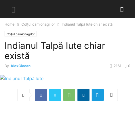
Home
Colțul camionagiilor
Indianul Talpă Iute chiar există
Colțul camionagiilor
Indianul Talpă Iute chiar
există
By
AlexCiocan
-
2161
0