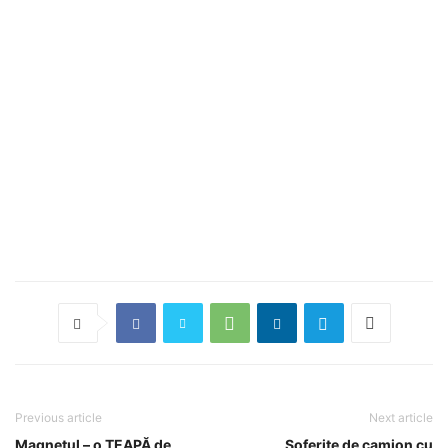
Previous article
Next article
Magnetul – o ȚEAPĂ de
Șoferițe de camion cu