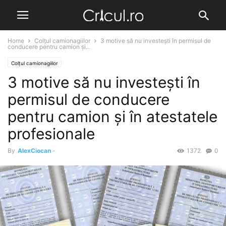
Home
Colțul camionagiilor
3 motive să nu investești în permisul de
conducere pentru camion și...
Colțul camionagiilor
3 motive să nu investești în
permisul de conducere
pentru camion și în atestatele
profesionale
By
AlexCiocan
-
1372
0