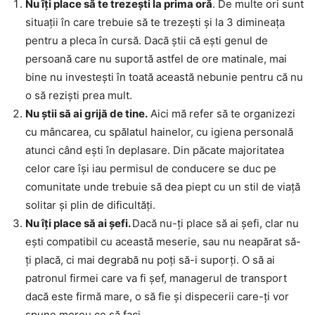
Nu îți place să te trezești la prima oră
. De multe ori sunt
situații în care trebuie să te trezești și la 3 dimineața
pentru a pleca în cursă. Dacă știi că ești genul de
persoană care nu suportă astfel de ore matinale, mai
bine nu investești în toată această nebunie pentru că nu
o să reziști prea mult.
Nu știi să ai grijă de tine.
Aici mă refer să te organizezi
cu mâncarea, cu spălatul hainelor, cu igiena personală
atunci când ești în deplasare. Din păcate majoritatea
celor care își iau permisul de conducere se duc pe
comunitate unde trebuie să dea piept cu un stil de viață
solitar și plin de dificultăți.
Nu îți place să ai șefi.
Dacă nu-ți place să ai șefi, clar nu
ești compatibil cu această meserie, sau nu neapărat să-
ți placă, ci mai degrabă nu poți să-i suporți. O să ai
patronul firmei care va fi șef, managerul de transport
dacă este firmă mare, o să fie și dispecerii care-ți vor
spune mereu ce să faci…