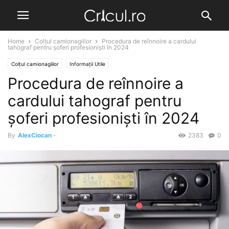
Home
Colțul camionagiilor
Procedura de reînnoire a cardului
tahograf pentru șoferi profesioniști în 2024
Colțul camionagiilor
Informații Utile
Procedura de reînnoire a
cardului tahograf pentru
șoferi profesioniști în 2024
By
AlexCiocan
-
2383
0