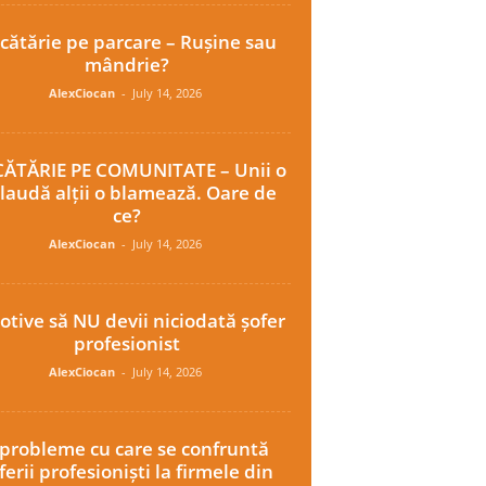
cătărie pe parcare – Rușine sau
mândrie?
AlexCiocan
-
July 14, 2026
ĂTĂRIE PE COMUNITATE – Unii o
laudă alții o blamează. Oare de
ce?
AlexCiocan
-
July 14, 2026
otive să NU devii niciodată șofer
profesionist
AlexCiocan
-
July 14, 2026
 probleme cu care se confruntă
ferii profesioniști la firmele din