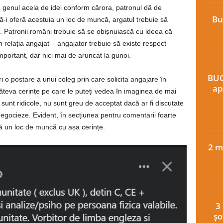
 genul acela de idei conform cărora, patronul dă de
Bu
că-i oferă acestuia un loc de muncă, argatul trebuie să
d. Patronii români trebuie să se obișnuiască cu ideea că
în relația angajat – angajator trebuie să existe respect
mportant, dar nici mai de aruncat la gunoi.
BUC
o postare a unui coleg prin care solicita angajare în
ap
câteva cerințe pe care le puteți vedea în imaginea de mai
u sunt ridicole, nu sunt greu de acceptat dacă ar fi discutate
 negocieze. Evident, în secțiunea pentru comentarii foarte
ă un loc de muncă cu așa cerințe.
2 m
3
șo