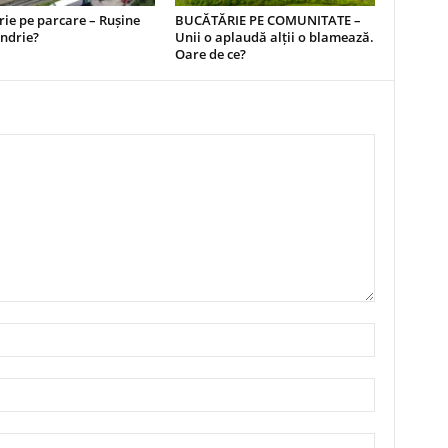
ie pe parcare – Rușine
BUCĂTĂRIE PE COMUNITATE –
ndrie?
Unii o aplaudă alții o blamează.
Oare de ce?