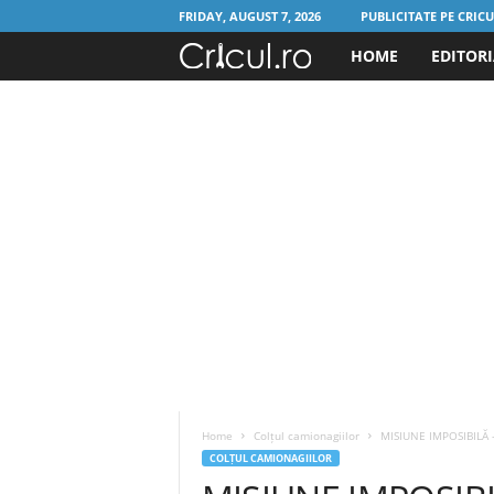
FRIDAY, AUGUST 7, 2026
PUBLICITATE PE CRIC
HOME
EDITOR
C
r
i
c
u
l
.
r
Home
Colțul camionagiilor
MISIUNE IMPOSIBILĂ – 
o
COLȚUL CAMIONAGIILOR