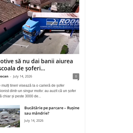
otive să nu dai banii aiurea
școala de șoferi...
iocan
-
July 14, 2026
0
 mulți tineri visează la o carieră de șofer
ionist dintr-un singur motiv: au auzit că un șofer
ă chiar și peste 3000 de...
Bucătărie pe parcare – Rușine
sau mândrie?
July 14, 2026