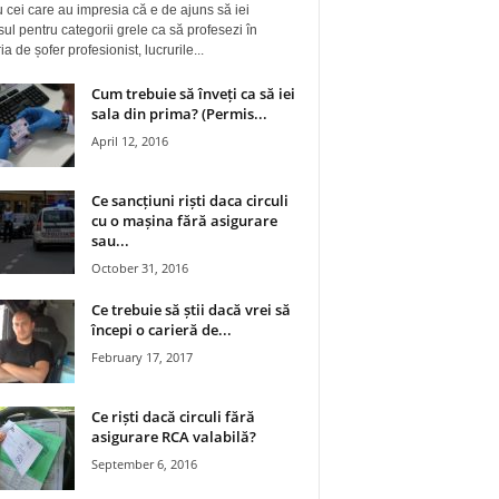
 cei care au impresia că e de ajuns să iei
ul pentru categorii grele ca să profesezi în
a de șofer profesionist, lucrurile...
Cum trebuie să înveți ca să iei
sala din prima? (Permis...
April 12, 2016
Ce sancțiuni riști daca circuli
cu o mașina fără asigurare
sau...
October 31, 2016
Ce trebuie să știi dacă vrei să
începi o carieră de...
February 17, 2017
Ce riști dacă circuli fără
asigurare RCA valabilă?
September 6, 2016