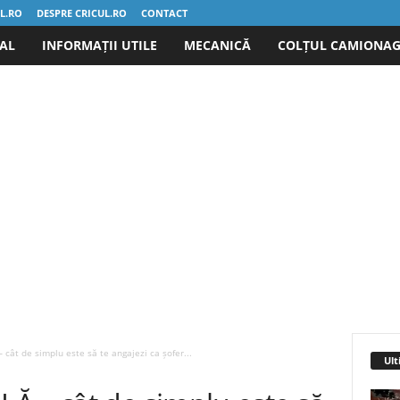
UL.RO
DESPRE CRICUL.RO
CONTACT
IAL
INFORMAȚII UTILE
MECANICĂ
COLȚUL CAMIONAG
cât de simplu este să te angajezi ca șofer...
Ult