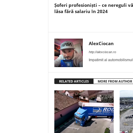
Șoferi profesioniști – ce nereguli v
lăsa fără salariu în 2024
AlexCiocan
http://alexciocan.ro
Impatimit al automobilismului
RELATED ARTICLES
MORE FROM AUTHOR