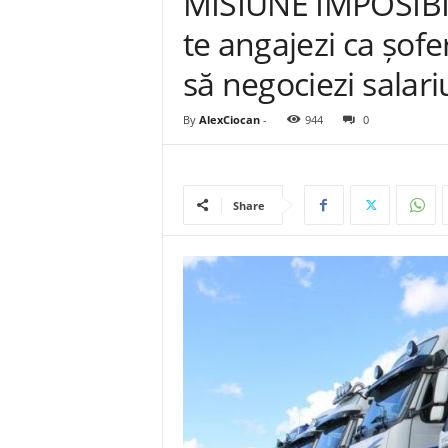
MISIUNE IMPOSIBIL
te angajezi ca șofe
să negociezi salari
By
AlexCiocan
-
944
0
Share