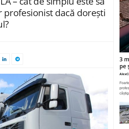
Ă – cât de simplu este să
r profesionist dacă dorești
ul?
3 m
pe 
AlexC
Foarte
profes
câștig