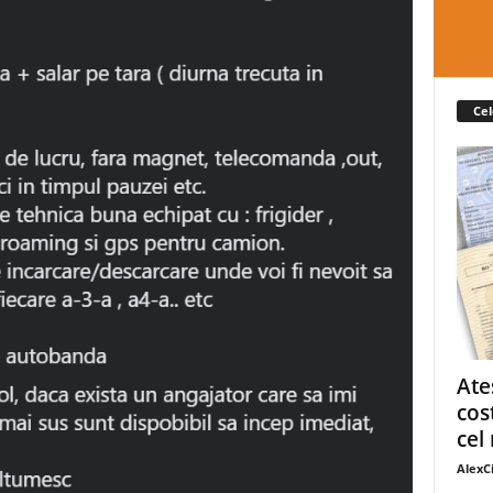
Cel
Ate
cos
cel 
AlexC