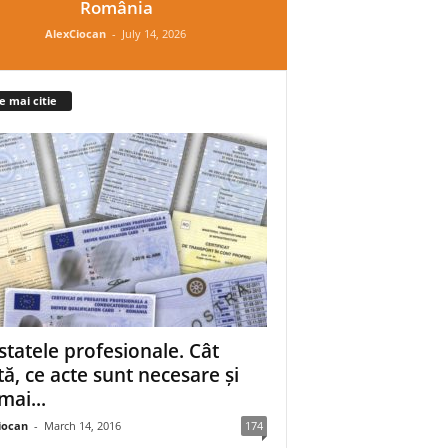
România
AlexCiocan
-
July 14, 2026
e mai citie
statele profesionale. Cât
tă, ce acte sunt necesare și
mai...
iocan
-
March 14, 2016
174