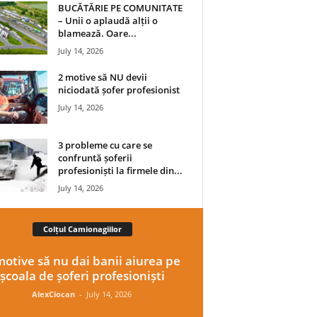
BUCĂTĂRIE PE COMUNITATE
– Unii o aplaudă alții o
blamează. Oare...
July 14, 2026
2 motive să NU devii
niciodată șofer profesionist
July 14, 2026
3 probleme cu care se
confruntă șoferii
profesioniști la firmele din...
July 14, 2026
Colțul Camionagiilor
motive să nu dai banii aiurea pe
școala de șoferi profesioniști
AlexCiocan
-
July 14, 2026