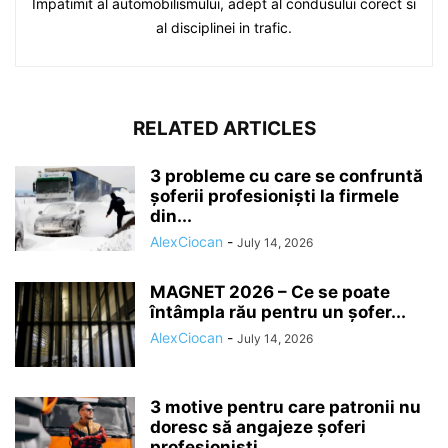
Impatimit al automobilismului, adept al condusului corect si
al disciplinei in trafic.
RELATED ARTICLES
3 probleme cu care se confruntă
șoferii profesioniști la firmele
din...
AlexCiocan
-
July 14, 2026
MAGNET 2026 – Ce se poate
întâmpla rău pentru un șofer...
AlexCiocan
-
July 14, 2026
3 motive pentru care patronii nu
doresc să angajeze șoferi
profesioniști...