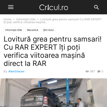
Home
Informații Utile
Lovitură grea pentru samsari! Cu RAR EXPERT
îți poți verifica viitoarea mașină...
Informații Utile
Mecanică
Știri Auto
Lovitură grea pentru samsari!
Cu RAR EXPERT îți poți
verifica viitoarea mașină
direct la RAR
By
AlexCiocan
-
967
0