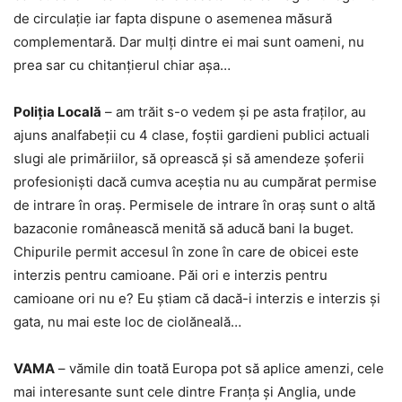
de circulație iar fapta dispune o asemenea măsură
complementară. Dar mulți dintre ei mai sunt oameni, nu
prea sar cu chitanțierul chiar așa…
Poliția Locală
– am trăit s-o vedem și pe asta fraților, au
ajuns analfabeții cu 4 clase, foștii gardieni publici actuali
slugi ale primăriilor, să oprească și să amendeze șoferii
profesioniști dacă cumva aceștia nu au cumpărat permise
de intrare în oraș. Permisele de intrare în oraș sunt o altă
bazaconie românească menită să aducă bani la buget.
Chipurile permit accesul în zone în care de obicei este
interzis pentru camioane. Păi ori e interzis pentru
camioane ori nu e? Eu știam că dacă-i interzis e interzis și
gata, nu mai este loc de ciolăneală…
VAMA
– vămile din toată Europa pot să aplice amenzi, cele
mai interesante sunt cele dintre Franța și Anglia, unde