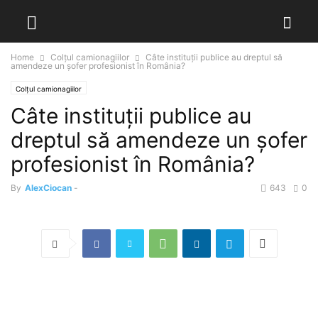
Home
Colțul camionagiilor
Câte instituții publice au dreptul să
amendeze un șofer profesionist în România?
Colțul camionagiilor
Câte instituții publice au
dreptul să amendeze un șofer
profesionist în România?
By
AlexCiocan
-
643
0