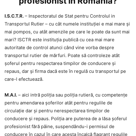
profesionist în România?
I.S.C.T.R.
– Inspectoratul de Stat pentru Controlul in
Transportul Rutier – cu cât numele instituției e mai mare și
mai pompos, cu atât amenzile pe care le poate da sunt mai
mari? ISCTR este instituția publică cu cea mai mare
autoritate de control atunci când vine vorba despre
transportul rutier de mărfuri. Poate să controleze atât
șoferul pentru respectarea timpilor de conducere și
repaus, dar și firma dacă este în regulă cu transportul pe
care-l efectuează.
M.A.I.
– aici intră poliția sau poliția rutieră, cu competențe
pentru amendarea șoferilor atât pentru regulile de
circulație dar și pentru nerespectarea timpilor de
conducere și repaus. Poliția are puterea de a lăsa șoferul
profesionist fără pâine, suspendându-i permisul de
conducere în cazul în care acesta încalcă flagrant regulile