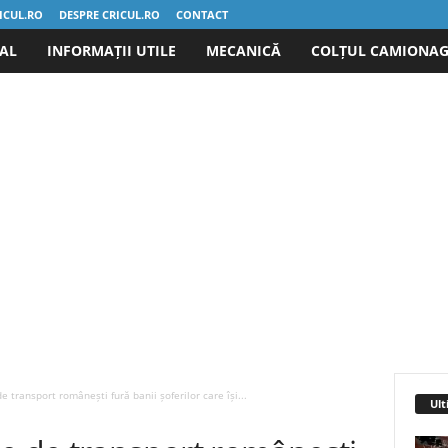
ICUL.RO
DESPRE CRICUL.RO
CONTACT
IAL
INFORMAȚII UTILE
MECANICĂ
COLȚUL CAMIONAG
 transport românești fură banii șoferilor care își...
Ult