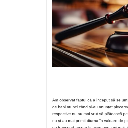
Am observat faptul că a început să se ump
de bani atunci când și-au anunțat plecare
respective nu au mai vrut să plătească p
nu și-au mai primit diurna în valoare de 
de transport recurg la asemenea mizerii, i