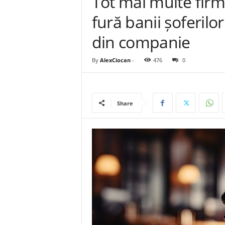
Tot mai multe fir
fură banii șoferilo
din companie
By
AlexCiocan
-
476
0
Share