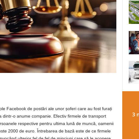
le Facebook de postări ale unor șoferi care au fost furați
3 
a dintr-o anume companie. Efectiv firmele de transport
ersoanele respective pentru ultima lună de muncă, oamenii
peste 2000 de euro. Întrebarea de bază este de ce firmele
nvocând ulterior fel de fel de minciuni care să le acopere