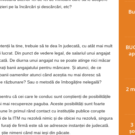
zieri pe la încărcări și descărcări, etc?
Bu
nții la tine, trebuie să te dea în judecată, cu atât mai mult
BUC
ap
 lucrat. Din punct de vedere legal, de salariul unui angajat
cată. De diurna unui angajat nu se poate atinge nici măcar
rați banii angajatului pentru mâncare. Și atunci, de ce
v banii oamenilor atunci când aceștia nu mai doresc să
 de răzbunare? Sau o metodă de îmbogățire nelegală?
2 m
 pentru că cei care le conduc sunt conștienți de posibilitățile
 mai recupereze paguba. Aceste posibilități sunt foarte
ne în primul rând contact cu instituțiile publice corupte
e la ITM nu rezolvă nimic și de obicei nu rezolvă, singura
3
 furați de firmă este să se adreseze instanței de judecată.
șo
 știe nimeni când mai ieși din păcate.