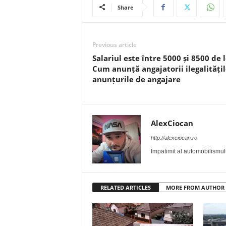
Share
Previous article
Salariul este între 5000 și 8500 de l
Cum anunță angajatorii ilegalitățil
anunțurile de angajare
AlexCiocan
http://alexciocan.ro
Impatimit al automobilismului
RELATED ARTICLES
MORE FROM AUTHOR