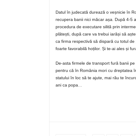
Datul în judecată durează o veșnicie în Ro
recupera banii nici măcar așa. După 4-5 an
procedura de executare silită prin intermed
plătești, după care va trebui iarăși să așt
ca firma respectivă să dispară cu totul de
foarte favorabilă hoților. Și te-ai ales și 
De-asta firmele de transport fură banii pe 
pentru că în România mori cu dreptatea î
statului în loc să te ajute, mai rău te înc
ani ca popa…