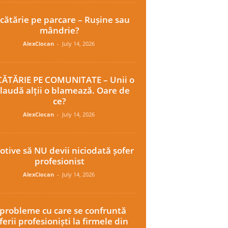
cătărie pe parcare – Rușine sau
mândrie?
AlexCiocan
-
July 14, 2026
ĂTĂRIE PE COMUNITATE – Unii o
laudă alții o blamează. Oare de
ce?
AlexCiocan
-
July 14, 2026
otive să NU devii niciodată șofer
profesionist
AlexCiocan
-
July 14, 2026
 probleme cu care se confruntă
ferii profesioniști la firmele din