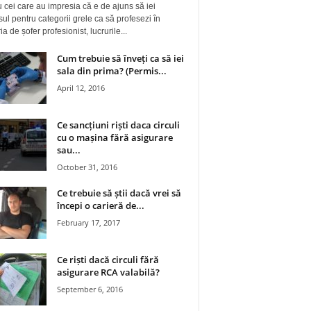
 cei care au impresia că e de ajuns să iei
ul pentru categorii grele ca să profesezi în
a de șofer profesionist, lucrurile...
Cum trebuie să înveți ca să iei
sala din prima? (Permis...
April 12, 2016
Ce sancțiuni riști daca circuli
cu o mașina fără asigurare
sau...
October 31, 2016
Ce trebuie să știi dacă vrei să
începi o carieră de...
February 17, 2017
Ce riști dacă circuli fără
asigurare RCA valabilă?
September 6, 2016