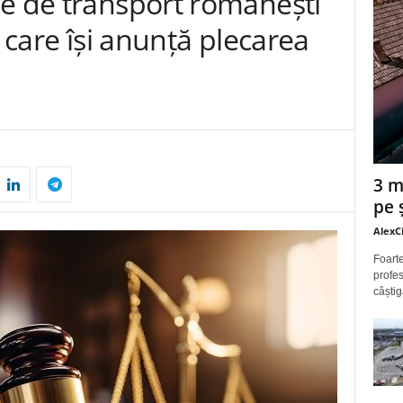
me de transport românești
r care își anunță plecarea
3 m
pe 
AlexC
Foarte
profes
câștig