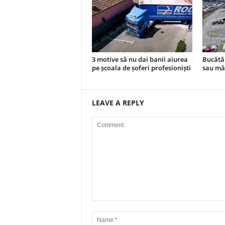
3 motive să nu dai banii aiurea
Bucătăr
pe școala de șoferi profesioniști
sau mâ
LEAVE A REPLY