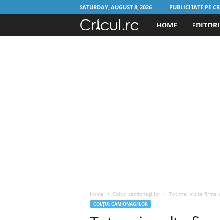
SATURDAY, AUGUST 8, 2026
PUBLICITATE PE CR
HOME
EDITOR
C
r
i
c
u
l
.
r
Home
Colțul camionagiilor
Tot mai multe firme de
o
COLȚUL CAMIONAGIILOR