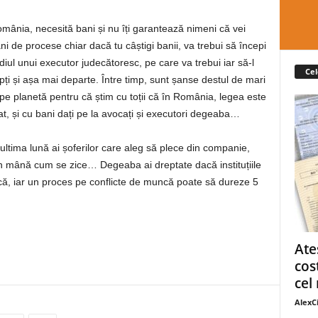
mânia, necesită bani și nu îți garantează nimeni că vei
i de procese chiar dacă tu câștigi banii, va trebui să începi
iul unui executor judecătoresc, pe care va trebui iar să-l
Cel
epți și așa mai departe. Între timp, sunt șanse destul de mari
 pe planetă pentru că știm cu toții că în România, legea este
furat, și cu bani dați pe la avocați și executori degeaba…
ultima lună ai șoferilor care aleg să plece din companie,
n mână cum se zice… Degeaba ai dreptate dacă instituțiile
urcă, iar un proces pe conflicte de muncă poate să dureze 5
Ate
cos
cel 
AlexC