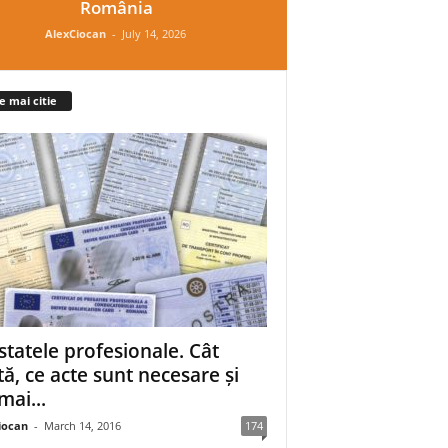
România
AlexCiocan
-
July 14, 2026
e mai citie
statele profesionale. Cât
tă, ce acte sunt necesare și
mai...
iocan
-
March 14, 2016
174