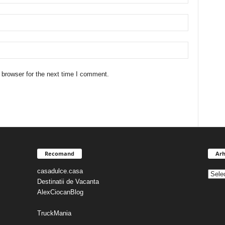
 browser for the next time I comment.
Recomand
Arh
casadulce.casa
Destinatii de Vacanta
AlexCiocanBlog
TruckMania