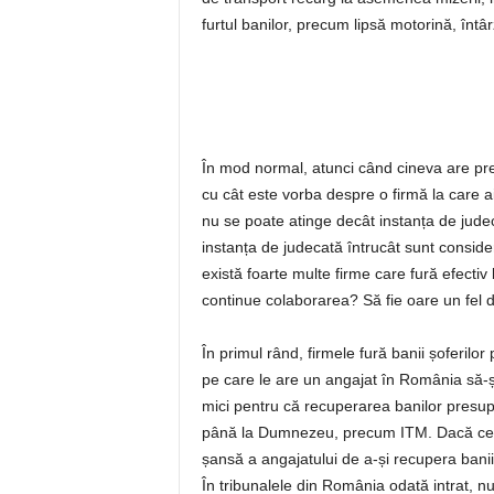
furtul banilor, precum lipsă motorină, întâr
În mod normal, atunci când cineva are prete
cu cât este vorba despre o firmă la care ai
nu se poate atinge decât instanța de jude
instanța de judecată întrucât sunt conside
există foarte multe firme care fură efecti
continue colaborarea? Să fie oare un fel
În primul rând, firmele fură banii șoferilor
pe care le are un angajat în România să-și
mici pentru că recuperarea banilor presupu
până la Dumnezeu, precum ITM. Dacă cei d
șansă a angajatului de a-și recupera banii
În tribunalele din România odată intrat, nu