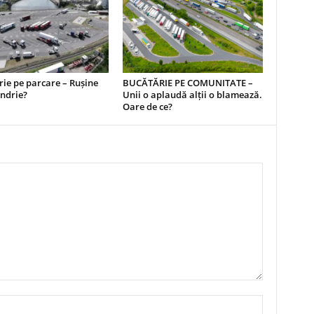
ie pe parcare – Rușine
BUCĂTĂRIE PE COMUNITATE –
ndrie?
Unii o aplaudă alții o blamează.
Oare de ce?