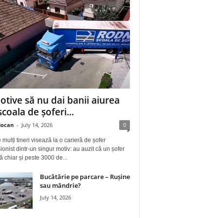
otive să nu dai banii aiurea
școala de șoferi...
iocan
-
July 14, 2026
0
 mulți tineri visează la o carieră de șofer
ionist dintr-un singur motiv: au auzit că un șofer
ă chiar și peste 3000 de...
Bucătărie pe parcare – Rușine
sau mândrie?
July 14, 2026