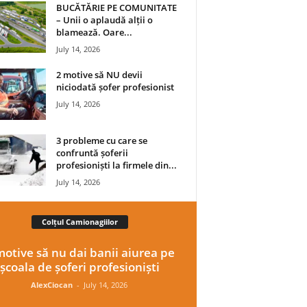
BUCĂTĂRIE PE COMUNITATE
– Unii o aplaudă alții o
blamează. Oare...
July 14, 2026
2 motive să NU devii
niciodată șofer profesionist
July 14, 2026
3 probleme cu care se
confruntă șoferii
profesioniști la firmele din...
July 14, 2026
Colțul Camionagiilor
motive să nu dai banii aiurea pe
școala de șoferi profesioniști
AlexCiocan
-
July 14, 2026