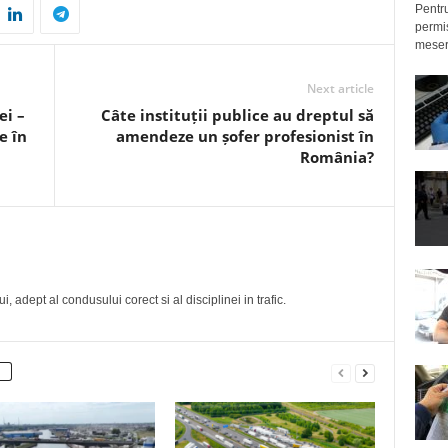
Pentru
permis
meseri
Next article
ei –
Câte instituții publice au dreptul să
e în
amendeze un șofer profesionist în
România?
, adept al condusului corect si al disciplinei in trafic.