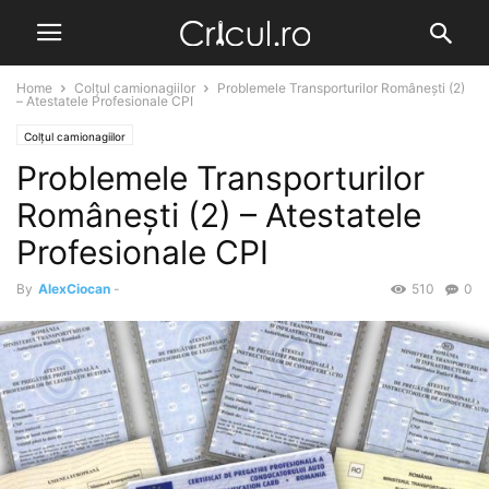
Home
Colțul camionagiilor
Problemele Transporturilor Românești (2)
– Atestatele Profesionale CPI
Colțul camionagiilor
Problemele Transporturilor
Românești (2) – Atestatele
Profesionale CPI
By
AlexCiocan
-
510
0