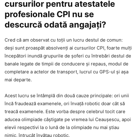
cursurilor pentru atestatele
profesionale CPI nu se
descurcă odată angajați?
Cred că am observat cu toții un lucru destul de comun:
deși sunt proaspăt absolvenți ai cursurilor CPI, foarte mulți
începători inundă grupurile de șoferi cu întrebări destul de
banale legate de timpii de conducere și repaus, modul de
completare a actelor de transport, lucrul cu GPS-ul și așa
mai departe.
Acest lucru se întâmplă din două cauze principale: ori unii
încă fraudează examenele, ori învață robotic doar cât să
treacă examenele. Este vorba despre celebrul tocit care
aducea olimpiade câștigate pe vremea lui Ceaușescu, apoi
elevii respectivi la o lună de la olimpiade nu mai știau
nimic, întrucât învățau robotic.