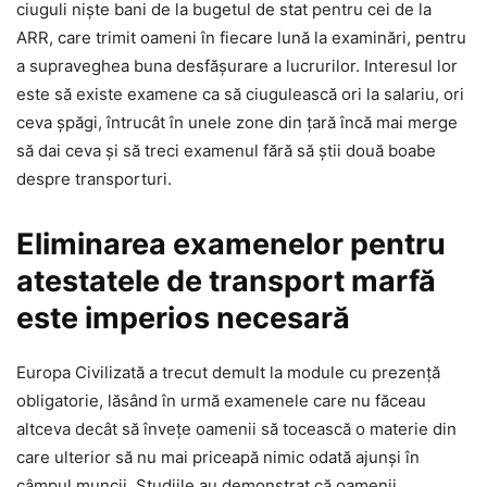
ciuguli niște bani de la bugetul de stat pentru cei de la
ARR, care trimit oameni în fiecare lună la examinări, pentru
a supraveghea buna desfășurare a lucrurilor. Interesul lor
este să existe examene ca să ciugulească ori la salariu, ori
ceva șpăgi, întrucât în unele zone din țară încă mai merge
să dai ceva și să treci examenul fără să știi două boabe
despre transporturi.
Eliminarea examenelor pentru
atestatele de transport marfă
este imperios necesară
Europa Civilizată a trecut demult la module cu prezență
obligatorie, lăsând în urmă examenele care nu făceau
altceva decât să învețe oamenii să tocească o materie din
care ulterior să nu mai priceapă nimic odată ajunși în
câmpul muncii. Studiile au demonstrat că oamenii