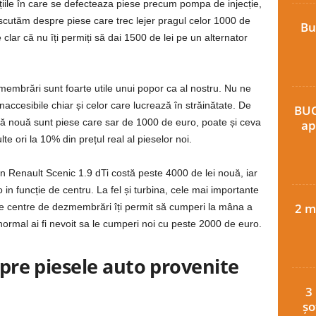
ațiile în care se defecteaza piese precum pompa de injecție,
iscutăm despre piese care trec lejer pragul celor 1000 de
Bu
e clar că nu îți permiți să dai 1500 de lei pe un alternator
zmembrări sunt foarte utile unui popor ca al nostru. Nu ne
inaccesibile chiar și celor care lucrează în străinătate. De
BUC
nă nouă sunt piese care sar de 1000 de euro, poate și ceva
ap
e ori la 10% din prețul real al pieselor noi.
 Renault Scenic 1.9 dTi costă peste 4000 de lei nouă, iar
 funcție de centru. La fel și turbina, cele mai importante
2 m
ste centre de dezmembrări îți permit să cumperi la mâna a
ormal ai fi nevoit sa le cumperi noi cu peste 2000 de euro.
spre piesele auto provenite
3
șo