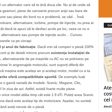
i un alternator care să te țină doua zile. Nu ai de unde să
 La geamuri, piese de caroserie precum aripi sau bare de
caune sau piese din bord nu e problemă, se văd… Însă
toare, alternatoare, turbine, pompe de injecție, nu prea ai
Cel
ât dacă te apuci să le desfaci acolo pe loc, ceea ce nu e
aci alternatoare sau pompe de injecție acolo… Cunosc
arele ca pe ciorapi.
și anul de fabricație
. Dacă vrei să cumperi o piesă 100%
 cont și de detalii minore precum
existența instalației de
 alternatoarele de pe mașinile cu AC nu se potrivesc pe
rinse în angrenajele motorului, sunt suporți diferiți din
că mașina este același an și același motor, model cu a ta.
rite oferă compatibilitate sporită
. De exemplu luați
 pe o gamă variată de modele: Scenic, Megane, Clio,
Ate
n ziua de azi. Astfel, există foarte multe piese
cos
e orice model atâta timp cât este 1.9 dTi. Puteți avea Scenic
cel 
na dacă este același tip de motorizare. Așadar, nu sunteți
AlexC
 când aveți nevoie de o piesă.