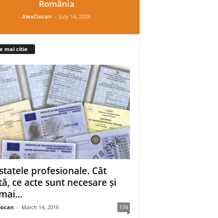
România
AlexCiocan
-
July 14, 2026
e mai citie
statele profesionale. Cât
tă, ce acte sunt necesare și
mai...
iocan
-
March 14, 2016
174