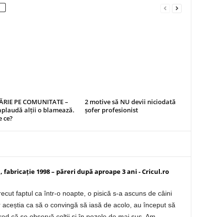
RIE PE COMUNITATE –
2 motive să NU devii niciodată
aplaudă alții o blamează.
șofer profesionist
 ce?
fabricație 1998 – păreri după aproape 3 ani - Cricul.ro
ecut faptul ca într-o noapte, o pisică s-a ascuns de câini
 aceștia ca să o convingă să iasă de acolo, au început să
cred că se observă colții și în pozele de mai sus. Am