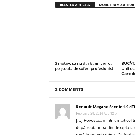
RELATED ARTICLES
MORE FROM AUTHOR
3 motive să nu dai banii aiurea
BUCĂTĂ
pe școala de șoferi profesioniști
Unii o 
Oare de
3 COMMENTS
Renault Megane Scenic 1.9 dTi, 
February 28, 2016 At 8:32 pm
[…] Povesteam într-un articol tr
după roata mea din dreapta iar
rupă la propriu aripa. De fapt 