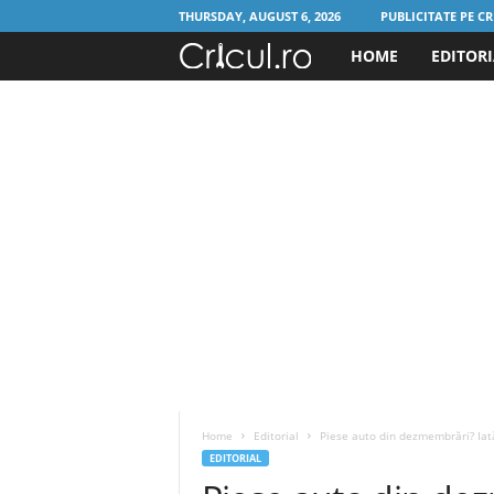
THURSDAY, AUGUST 6, 2026
PUBLICITATE PE CR
HOME
EDITOR
C
r
i
c
u
l
.
r
Home
Editorial
Piese auto din dezmembrări? Iată 
o
EDITORIAL