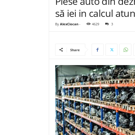
Piese auto din dez
să iei in calcul atu
By
AlexCiocan
-
4629
3
Share