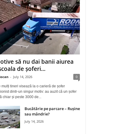
otive să nu dai banii aiurea
școala de șoferi...
iocan
-
July 14, 2026
0
 mulți tineri visează la o carieră de șofer
ionist dintr-un singur motiv: au auzit că un șofer
ă chiar și peste 3000 de...
Bucătărie pe parcare – Rușine
sau mândrie?
July 14, 2026