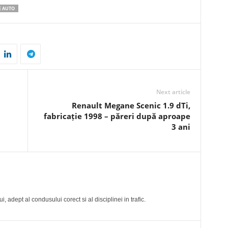
E AUTO
Next article
Renault Megane Scenic 1.9 dTi,
fabricație 1998 – păreri după aproape
3 ani
, adept al condusului corect si al disciplinei in trafic.