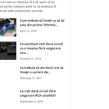
 cei care au impresia că e de ajuns să iei
ul pentru categorii grele ca să profesezi în
a de șofer profesionist, lucrurile...
Cum trebuie să înveți ca să iei
sala din prima? (Permis...
April 12, 2016
Ce sancțiuni riști daca circuli
cu o mașina fără asigurare
sau...
October 31, 2016
Ce trebuie să știi dacă vrei să
începi o carieră de...
February 17, 2017
Ce riști dacă circuli fără
asigurare RCA valabilă?
September 6, 2016