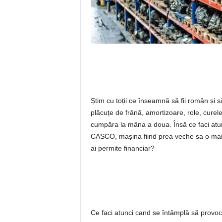
Știm cu toții ce înseamnă să fii român și 
plăcuțe de frână, amortizoare, role, curele
cumpăra la mâna a doua. Însă ce faci atunc
CASCO, mașina fiind prea veche sa o mai 
ai permite financiar?
Ce faci atunci cand se întâmplă să provoci 