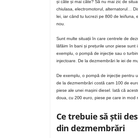
și câte și mai câte? Să nu mai zic de situ
chiulasa, electromotorul, alternatorul… D
lei, iar când tu lucrezi pe 800 de lei/luna, 
nou.
Sunt multe situații în care centrele de de
lăfăim în bani și prețurile unor piese sunt 
exemplu, o pompă de injecție sau o turbi
injectoare. De la dezmembrări le iei de mult
De exemplu, o pompă de injecție pentru un
de la dezmembrări costă cam 100 de euro in
piese ale unei mașini diesel. Iată că ace
doua, cu 200 euro, piese pe care in mod n
Ce trebuie să știi de
din dezmembrări