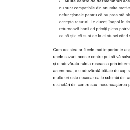
Multe centre de dezmembrări acce
nu sunt compatibile din anumite motive,
nefuncționale pentru că nu prea stă n
accepta retururi. Le duceți înapoi în ti
returnează banii ori primiți piesa potr
ca să știe că sunt de la ei atunci când 
Cam acestea ar fi cele mai importante asp
unele cazuri, aceste centre pot să vă salvez
și o adevărata ruleta ruseasca prin interm
asemenea, e o adevărată bătaie de cap sa
multe ori este necesar sa le schimbi din ca
etichetări din centre sau necunoașterea pr