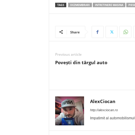
TAGS
DEZMEMBRARI
INTRETINERE MASINA
PIES
Share
Previous article
Povești din târgul auto
AlexCiocan
http://alexciocan.ro
Impatimit al automobilismului