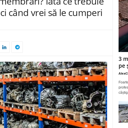
membrări? Iată ce trebuie
nci când vrei să le cumperi
3 m
pe 
AlexC
Foarte
profes
câștig