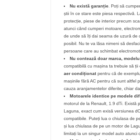
Nu există garanție
. Poți să cumper
știi în ce stare este piesa respectivă.
protecție, piese de interior precum s
atunci când cumperi motoare, electromo
de unde să îți dai seama de uzură de c
posibil. Nu te va lăsa nimeni să desf
persoane care au schimbat electromoto
Nu contează doar marca, modelul 
compatibilă cu mașina ta trebuie să ții
aer condiționat
pentru că de exemplu,
mașinile fără AC pentru că sunt altfel p
cauza aranjamentelor diferite, chiar da
Motoarele identice pe modele dife
motorul de la Renault, 1.9 dTi. Există
Laguna, exact cum exisă versiunea dCI î
compatibile. Puteți lua o chiulasa de p
și lua chiulasa de pe un motor de Lagu
limitați la un singur model auto atunci