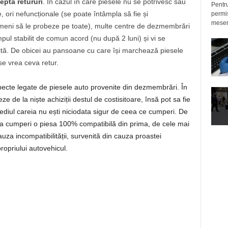
pta retururi
. În cazul în care piesele nu se potrivesc sau
Pentru
 ori nefuncționale (se poate întâmpla să fie și
permis
meseri
imeni să le probeze pe toate), multe centre de dezmembrări
mpul stabilit de comun acord (nu după 2 luni) și vi se
ivită. De obicei au pansoane cu care își marchează piesele
se vrea ceva retur.
ecte legate de piesele auto provenite din dezmembrări. În
e de la niște achiziții destul de costisitoare, însă pot sa fie
ediul careia nu ești niciodata sigur de ceea ce cumperi. De
 cumperi o piesa 100% compatibilă din prima, de cele mai
uza incompatibilității, survenită din cauza proastei
opriului autovehicul.