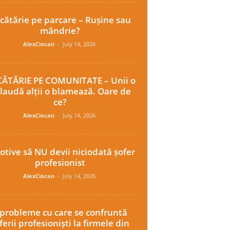
cătărie pe parcare – Rușine sau
mândrie?
AlexCiocan
-
July 14, 2026
ĂTĂRIE PE COMUNITATE – Unii o
laudă alții o blamează. Oare de
ce?
AlexCiocan
-
July 14, 2026
otive să NU devii niciodată șofer
profesionist
AlexCiocan
-
July 14, 2026
 probleme cu care se confruntă
ferii profesioniști la firmele din