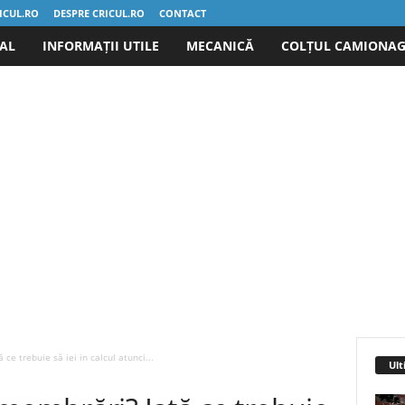
ICUL.RO
DESPRE CRICUL.RO
CONTACT
IAL
INFORMAȚII UTILE
MECANICĂ
COLȚUL CAMIONAG
ce trebuie să iei in calcul atunci...
Ult