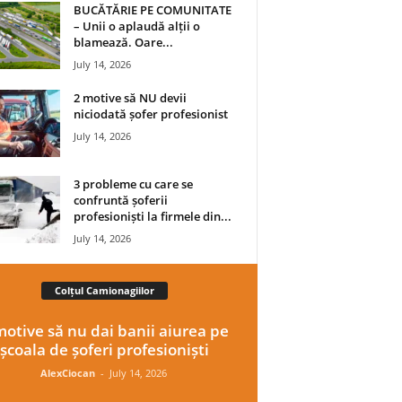
BUCĂTĂRIE PE COMUNITATE
– Unii o aplaudă alții o
blamează. Oare...
July 14, 2026
2 motive să NU devii
niciodată șofer profesionist
July 14, 2026
3 probleme cu care se
confruntă șoferii
profesioniști la firmele din...
July 14, 2026
Colțul Camionagiilor
motive să nu dai banii aiurea pe
școala de șoferi profesioniști
AlexCiocan
-
July 14, 2026