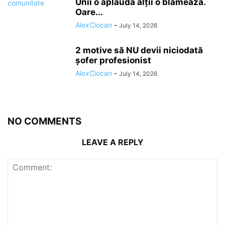
Unii o aplaudă alții o blamează.
Oare...
AlexCiocan
-
July 14, 2026
2 motive să NU devii niciodată
șofer profesionist
AlexCiocan
-
July 14, 2026
NO COMMENTS
LEAVE A REPLY