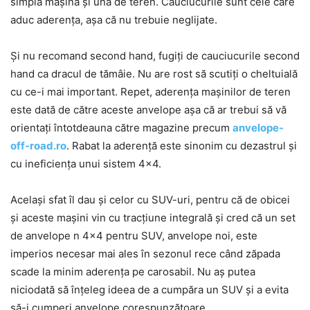
simplă mașină și una de teren. Cauciucurile sunt cele care
aduc aderența, așa că nu trebuie neglijate.
Și nu recomand second hand, fugiți de cauciucurile second
hand ca dracul de tămâie. Nu are rost să scutiți o cheltuială
cu ce-i mai important. Repet, aderența mașinilor de teren
este dată de către aceste anvelope așa că ar trebui să vă
orientați întotdeauna către magazine precum
anvelope-
off-road.ro
. Rabat la aderență este sinonim cu dezastrul și
cu ineficiența unui sistem 4×4.
Același sfat îl dau și celor cu SUV-uri, pentru că de obicei
și aceste mașini vin cu tracțiune integrală și cred că un set
de anvelope n 4×4 pentru SUV, anvelope noi, este
imperios necesar mai ales în sezonul rece când zăpada
scade la minim aderența pe carosabil. Nu aș putea
niciodată să înțeleg ideea de a cumpăra un SUV și a evita
să-i cumperi anvelope corespunzătoare.