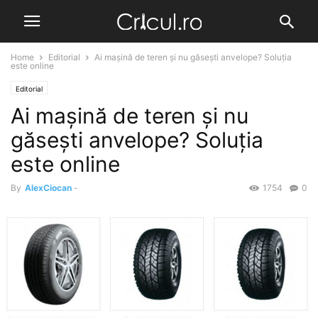
Home
Editorial
Ai mașină de teren și nu găsești anvelope? Soluția
este online
Editorial
Ai mașină de teren și nu
găsești anvelope? Soluția
este online
By
AlexCiocan
-
1754
0