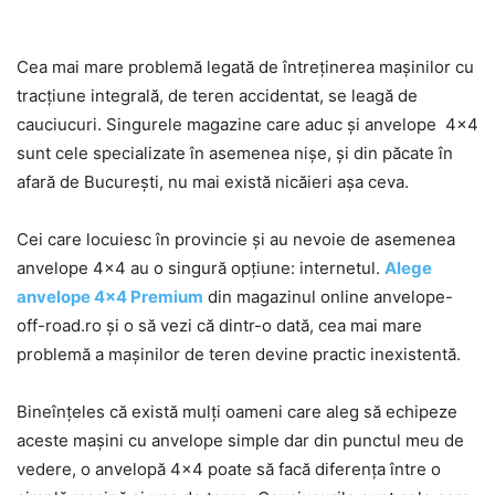
Cea mai mare problemă legată de întreținerea mașinilor cu
tracțiune integrală, de teren accidentat, se leagă de
cauciucuri. Singurele magazine care aduc și anvelope 4×4
sunt cele specializate în asemenea nișe, și din păcate în
afară de București, nu mai există nicăieri așa ceva.
Cei care locuiesc în provincie și au nevoie de asemenea
anvelope 4×4 au o singură opțiune: internetul.
Alege
anvelope 4×4 Premium
din magazinul online anvelope-
off-road.ro și o să vezi că dintr-o dată, cea mai mare
problemă a mașinilor de teren devine practic inexistentă.
Bineînțeles că există mulți oameni care aleg să echipeze
aceste mașini cu anvelope simple dar din punctul meu de
vedere, o anvelopă 4×4 poate să facă diferența între o