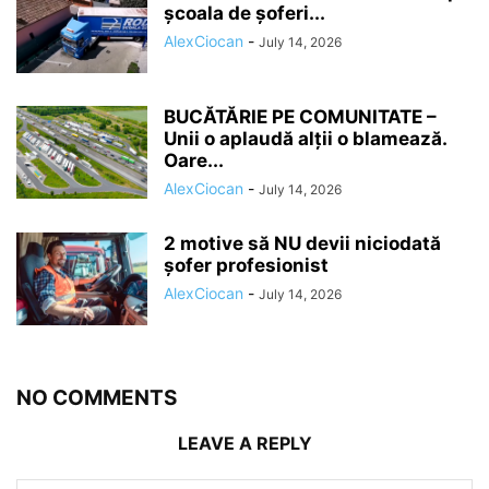
școala de șoferi...
AlexCiocan
-
July 14, 2026
BUCĂTĂRIE PE COMUNITATE –
Unii o aplaudă alții o blamează.
Oare...
AlexCiocan
-
July 14, 2026
2 motive să NU devii niciodată
șofer profesionist
AlexCiocan
-
July 14, 2026
NO COMMENTS
LEAVE A REPLY