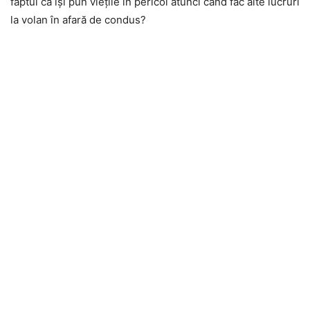
faptul că își pun viețile în pericol atunci când fac alte lucruri
la volan în afară de condus?