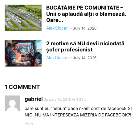
BUCĂTĂRIE PE COMUNITATE –
Unii o aplaudă alții o blamează.
Oare...
AlexCiocan
-
July 14, 2026
2 motive să NU devii niciodată
șofer profesionist
AlexCiocan
-
July 14, 2026
1 COMMENT
gabriel
January 14, 2018 At 4:55 pm
oare sunt eu “nebun” daca n-am cont de facebook SI
NICI NU MA INTERESEAZA MIZERIA DE FACEBOOK?!
Reply