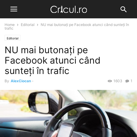
Home
Editorial
NU mai butonați pe Facebook atunci când sunteți în
trafic
Editorial
NU mai butonați pe
Facebook atunci când
sunteți în trafic
By
AlexCiocan
-
1603
1