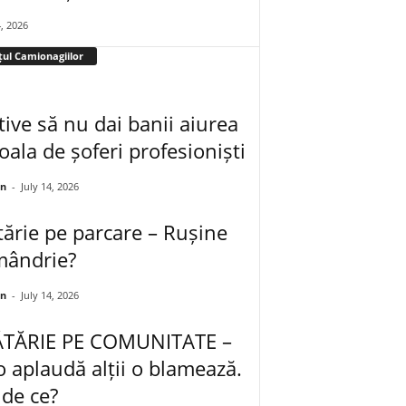
4, 2026
țul Camionagiilor
ive să nu dai banii aiurea
oala de șoferi profesioniști
an
-
July 14, 2026
ărie pe parcare – Rușine
mândrie?
an
-
July 14, 2026
TĂRIE PE COMUNITATE –
o aplaudă alții o blamează.
de ce?