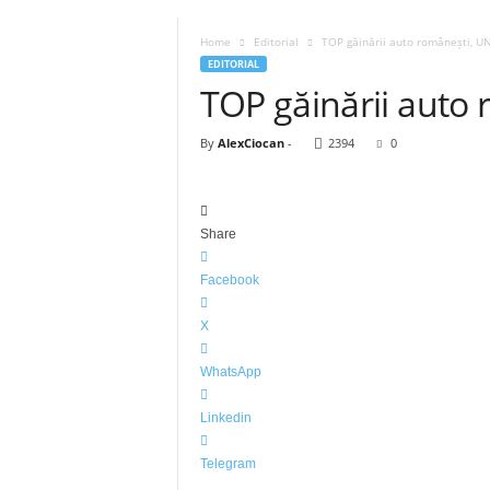
Home
Editorial
TOP găinării auto românești, U
EDITORIAL
TOP găinării auto
By
AlexCiocan
-
2394
0
Share
Facebook
X
WhatsApp
Linkedin
Telegram