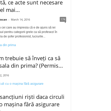
tă, ce acte sunt necesare
cel mai...
174
iocan
-
March 14, 2016
 cei care au impresia că e de ajuns să iei
ul pentru categorii grele ca să profesezi în
a de șofer profesionist, lucrurile...
 trebuie să înveți ca să
 sala din prima? (Permis...
12, 2016
sancțiuni riști daca circuli
o mașina fără asigurare