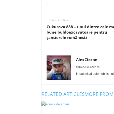
Previous article
Cukurova 888 – unul dintre cele m
bune buldoexcavatoare pentru
șantierele românești
AlexCiocan
http://alexciocan.ro
Impatimit al automobilismului
RELATED ARTICLES
MORE FROM