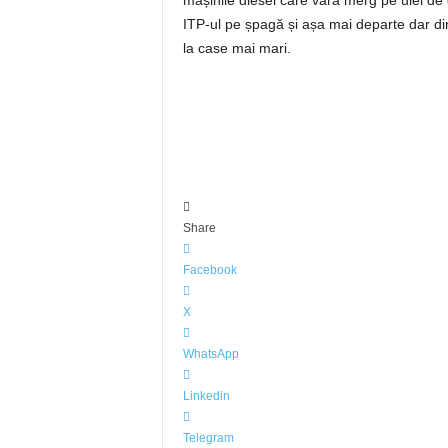
mașinile diesel care vara merg pe ulei de
ITP-ul pe șpagă și așa mai departe dar di
la case mai mari.
Share
Facebook
X
WhatsApp
Linkedin
Telegram