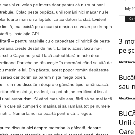
 mașini cu volan pe invers doar pentru că nu sunt bani
July 1
trebuie. Colac peste pupăză, unii români nici măcar nu le
Col
r foarte mari ori a faptului că au datorii la stat. Evident,
 limită, mai există pe alocuri și mașina cu volan pe dreapta
tată și instalație GPL.
3 mot
litară
– pentru mașinile cu o capacitate cilindrică de peste
pe șc
omânia crește destul de mult. Ei bine, acest lucru nu-i
sche Cayenne și să-l facă autoutilitară în acte doar
AlexCioc
Ferdinand Porsche se răsucește în mormânt când se uită de
i cu mașinile lui. Din păcate, acest popor român depășește
Bucăt
em săraci dar dorim să părem niște mega boieri.
sau 
re
– din nou discutăm despre o găinărie tipic românească.
or către stat și, evident, nu pot obține certificatul fiscal
AlexCioc
i unui autoturism. Și vând mașinile așa, fără să se mai facă
ră în care să cumperi o mașină și să rămână tot pe numele
BUCĂ
râneți… Numai la noi se poartă pentru că… legea.
Unii 
i putea discuta aici despre motorina la găleată, despre
Oare 