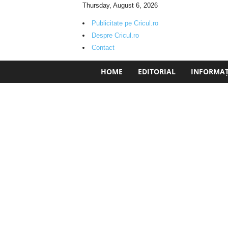
Thursday, August 6, 2026
Publicitate pe Cricul.ro
Despre Cricul.ro
Contact
C
HOME
EDITORIAL
INFORMAȚI
r
i
c
u
l
.
r
o