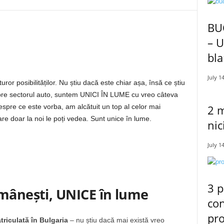
BU
– U
bla
July 1
r posibilităților. Nu știu dacă este chiar așa, însă ce știu
spre sectorul auto, suntem UNICI ÎN LUME cu vreo câteva
2 m
espre ce este vorba, am alcătuit un top al celor mai
re doar la noi le poți vedea. Sunt unice în lume.
nic
July 1
3 p
omânești, UNICE în lume
con
pro
riculată în Bulgaria
– nu știu dacă mai există vreo