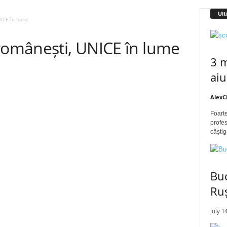
Ult
NICE în lume
 românești, UNICE în lume
3 m
aiu
AlexC
Foarte
profes
câștig
Buc
Ru
July 1