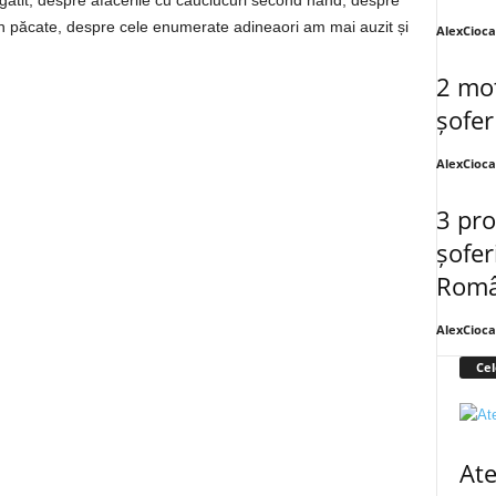
 gătit, despre afacerile cu cauciucuri second hand, despre
n păcate, despre cele enumerate adineaori am mai auzit și
AlexCioc
2 mot
șofer
AlexCioc
3 pro
șofer
Româ
AlexCioc
Cel
Ate