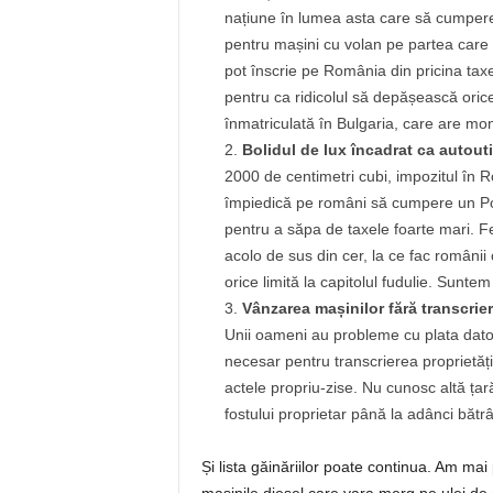
națiune în lumea asta care să cumpere
pentru mașini cu volan pe partea care 
pot înscrie pe România din pricina taxelo
pentru ca ridicolul să depășească orice
înmatriculată în Bulgaria, care are mon
Bolidul de lux încadrat ca autouti
2000 de centimetri cubi, impozitul în R
împiedică pe români să cumpere un Por
pentru a săpa de taxele foarte mari. 
acolo de sus din cer, la ce fac români
orice limită la capitolul fudulie. Sunt
Vânzarea mașinilor fără transcrie
Unii oameni au probleme cu plata datoriil
necesar pentru transcrierea proprietăți
actele propriu-zise. Nu cunosc altă ța
fostului proprietar până la adânci băt
Și lista găinăriilor poate continua. Am ma