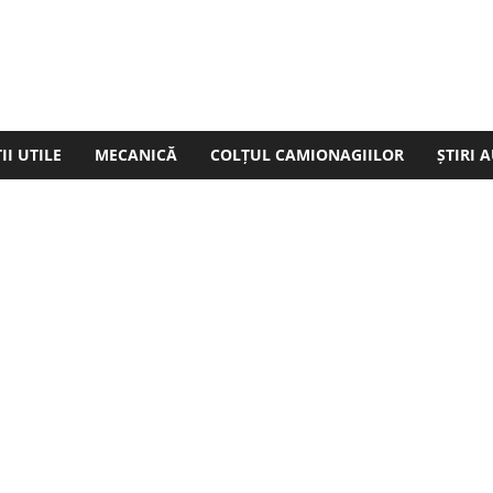
I UTILE
MECANICĂ
COLȚUL CAMIONAGIILOR
ȘTIRI 