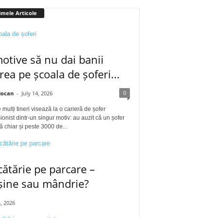
imele Articole
otive să nu dai banii
rea pe școala de șoferi...
0
iocan
-
July 14, 2026
 mulți tineri visează la o carieră de șofer
ionist dintr-un singur motiv: au auzit că un șofer
ă chiar și peste 3000 de...
ătărie pe parcare –
șine sau mândrie?
4, 2026