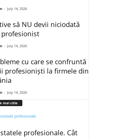
an
-
July 14, 2026
ive să NU devii niciodată
 profesionist
an
-
July 14, 2026
bleme cu care se confruntă
ii profesioniști la firmele din
nia
an
-
July 14, 2026
e mai citie
statele profesionale. Cât