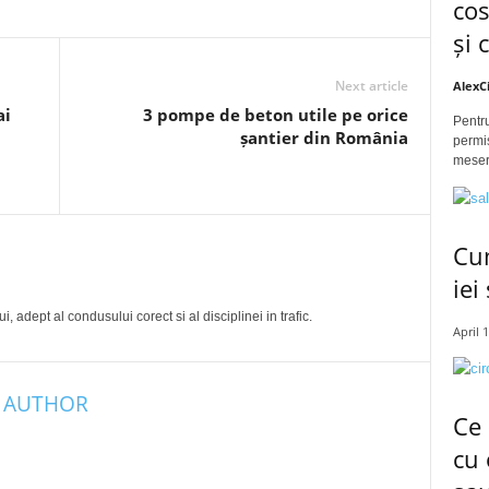
cos
și 
Next article
AlexC
ai
3 pompe de beton utile pe orice
Pentru
șantier din România
permis
meseri
Cum
iei
, adept al condusului corect si al disciplinei in trafic.
April 
 AUTHOR
Ce 
cu 