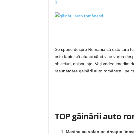
Se spune despre România că este țara tuturo
este faptul că atunci când vine vorba de
obiceiuri, obișnuințe. Veți vedea imediat d
răsunătoare găinării auto românești, pe ca
TOP găinării auto r
Mașina cu volan pe dreapta, înmat