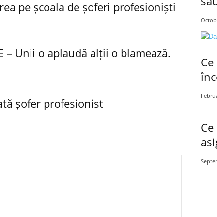
sau
rea pe școala de șoferi profesioniști
Octobe
 Unii o aplaudă alții o blamează.
Ce 
înc
Februa
tă șofer profesionist
Ce 
asi
Septe