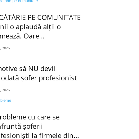
CĂTĂRIE PE COMUNITATE
nii o aplaudă alții o
mează. Oare...
4, 2026
otive să NU devii
iodată șofer profesionist
4, 2026
robleme cu care se
fruntă șoferii
fesioniști la firmele din...